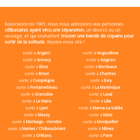
Association loi 1901, nous nous adressons aux personnes
célibataires ayant vécu une séparation
, un divorce ou un
veuvage, et qui souhaitent
trouver une bande de copains pour
sortir de la solitude
. Rejoins-nous vite !
sortir à
Angers
sortir à
Angoulême
sortir à
Annecy
sortir à
Avignon
sortir à
Blois
sortir à
Bordeaux
sortir à
Brest
sortir à
Chartres
sortir à
Compiègne
sortir à
Evry
sortir à
Fontainebleau
sortir à
La Martinique
sortir à
Grenoble
sortir à
Laval
sortir à
Le Mans
sortir à
Lille
sortir à
Lyon
sortir à
Marne-La-Vallée
sortir à
Massy
sortir à
Metz
sortir à
Montaigu - Vendée
sortir à
Montpellier
sortir à
Nantes / Châteaubriant
sortir à
Nîmes
sortir à
Orléans
sortir à
Paris