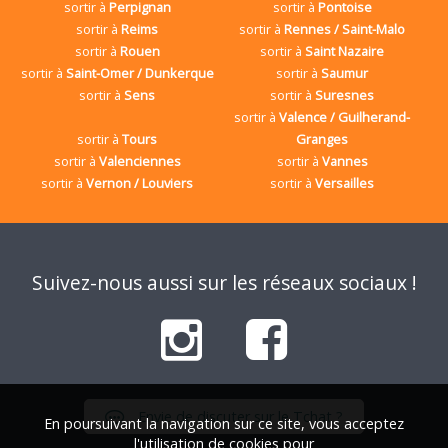
sortir à
Perpignan
sortir à
Pontoise
sortir à
Reims
sortir à
Rennes / Saint-Malo
sortir à
Rouen
sortir à
Saint Nazaire
sortir à
Saint-Omer / Dunkerque
sortir à
Saumur
sortir à
Sens
sortir à
Suresnes
sortir à
Valence / Guilherand-
sortir à
Tours
Granges
sortir à
Valenciennes
sortir à
Vannes
sortir à
Vernon / Louviers
sortir à
Versailles
Suivez-nous aussi sur les réseaux sociaux !
Envie de discuter sur le Tchat ?
En poursuivant la navigation sur ce site, vous acceptez
l'utilisation de cookies pour