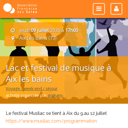
jeudi
09 juillet
2026 à
17h00
Aix Les Bains (73)
Lac et festival de musique à
Aix les bains
Voyage / week-end / séjour
activité organisée par
graham
Le festival Musilac se tient à Aix du 9.au 12 juillet
https://www.musilac.com/programmation