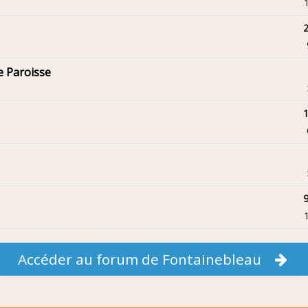
2
e Paroisse
1
9
Accéder au forum de Fontainebleau