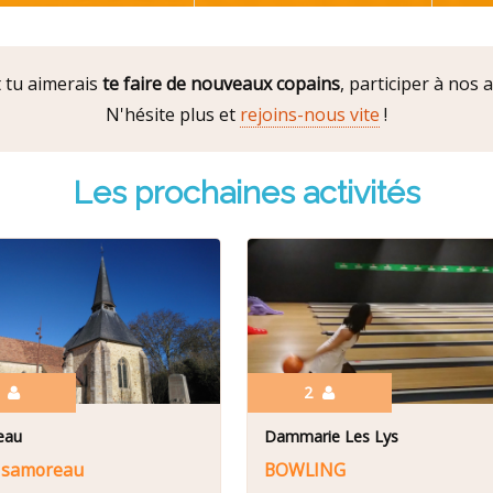
 tu aimerais
te faire de nouveaux copains
, participer à nos 
N'hésite plus et
rejoins-nous vite
!
Les prochaines activités
6
2
eau
Dammarie Les Lys
 samoreau
BOWLING