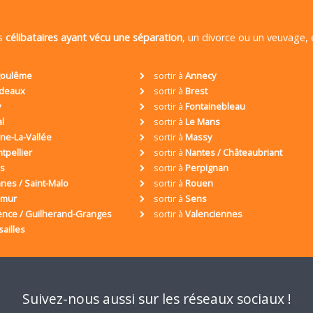
es
célibataires ayant vécu une séparation
, un divorce ou un veuvage,
oulême
sortir à
Annecy
deaux
sortir à
Brest
y
sortir à
Fontainebleau
al
sortir à
Le Mans
ne-La-Vallée
sortir à
Massy
tpellier
sortir à
Nantes / Châteaubriant
is
sortir à
Perpignan
nes / Saint-Malo
sortir à
Rouen
umur
sortir à
Sens
ence / Guilherand-Granges
sortir à
Valenciennes
sailles
Suivez-nous aussi sur les réseaux sociaux !