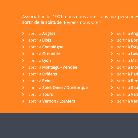
Association loi 1901, nous nous adressons aux personn
sortir de la solitude
. Rejoins-nous vite !
sortir à
Angers
sortir à
Ang
sortir à
Blois
sortir à
Bor
sortir à
Compiègne
sortir à
Evr
sortir à
Grenoble
sortir à
Lav
sortir à
Lyon
sortir à
Mar
sortir à
Montaigu - Vendée
sortir à
Mon
sortir à
Orléans
sortir à
Par
sortir à
Reims
sortir à
Ren
sortir à
Saint-Omer / Dunkerque
sortir à
Sa
sortir à
Tours
sortir à
Val
sortir à
Vernon / Louviers
sortir à
Ver