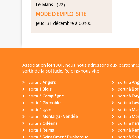
Le Mans
(72)
MODE D'EMPLOI SITE
jeudi 31 décembre à 00h00
Association loi 1901, nous nous adressons aux personn
sortir de la solitude
. Rejoins-nous vite !
sortir à
Angers
sortir à
Ang
sortir à
Blois
sortir à
Bor
sortir à
Compiègne
sortir à
Evr
sortir à
Grenoble
sortir à
Lav
sortir à
Lyon
sortir à
Mar
sortir à
Montaigu - Vendée
sortir à
Mon
sortir à
Orléans
sortir à
Par
sortir à
Reims
sortir à
Ren
sortir à
Saint-Omer / Dunkerque
sortir à
Sa