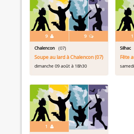
9
9
Chalencon
(07)
Silhac
(
Soupe au lard à Chalencon (07)
Fête a
dimanche 09 août à 18h30
samedi
1