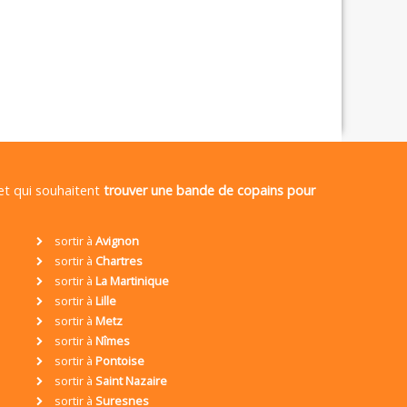
 et qui souhaitent
trouver une bande de copains pour
sortir à
Avignon
sortir à
Chartres
sortir à
La Martinique
sortir à
Lille
sortir à
Metz
sortir à
Nîmes
sortir à
Pontoise
sortir à
Saint Nazaire
sortir à
Suresnes