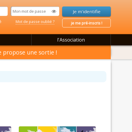
é
Mot de passe oublié ?
je me pré-inscris !
l'Association
 propose une sortie !