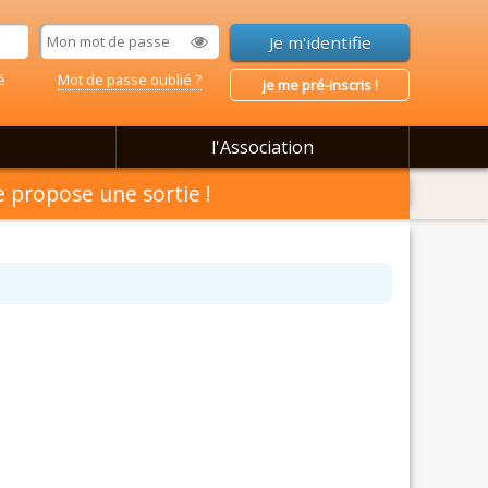
é
Mot de passe oublié ?
je me pré-inscris !
l'Association
 propose une sortie !