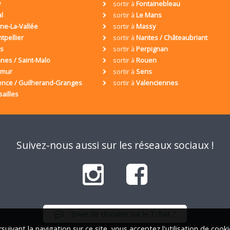
y
sortir à
Fontainebleau
al
sortir à
Le Mans
ne-La-Vallée
sortir à
Massy
tpellier
sortir à
Nantes / Châteaubriant
is
sortir à
Perpignan
nes / Saint-Malo
sortir à
Rouen
umur
sortir à
Sens
ence / Guilherand-Granges
sortir à
Valenciennes
sailles
Suivez-nous aussi sur les réseaux sociaux !
Envie de discuter sur le Tchat ?
suivant la navigation sur ce site, vous acceptez l'utilisation de cook