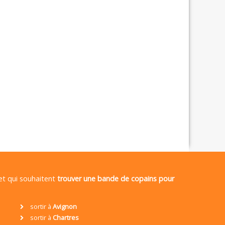
 et qui souhaitent
trouver une bande de copains pour
sortir à
Avignon
sortir à
Chartres