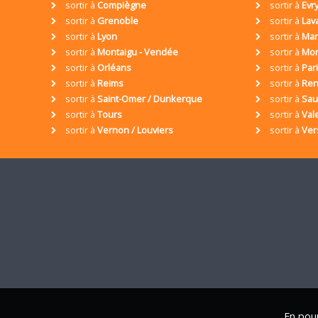
sortir à
Compiègne
sortir à
Evr
sortir à
Grenoble
sortir à
Lav
sortir à
Lyon
sortir à
Mar
sortir à
Montaigu - Vendée
sortir à
Mon
sortir à
Orléans
sortir à
Par
sortir à
Reims
sortir à
Ren
sortir à
Saint-Omer / Dunkerque
sortir à
Sa
sortir à
Tours
sortir à
Val
sortir à
Vernon / Louviers
sortir à
Ver
En pour