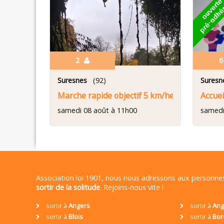
2
Suresnes
(92)
Suresn
Marche rapide objectif 5 km/heure
Accue
samedi 08 août à 11h00
samedi
Association loi 1901, nous nous adressons aux personn
sortir de la solitude
. Rejoins-nous vite !
sortir à
Angers
sortir à
Ang
sortir à
Blois
sortir à
Bor