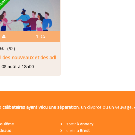
6
1
es
(92)
il des nouveaux et des adhérents
 08 août à 18h00
es
célibataires ayant vécu une séparation
, un divorce ou un veuvage,
oulême
sortir à
Annecy
deaux
sortir à
Brest