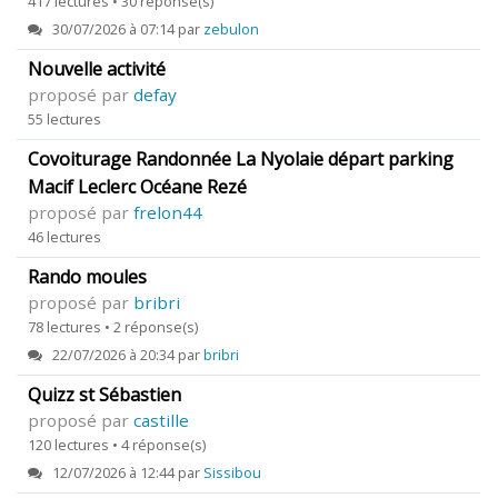
417 lectures • 30 réponse(s)
30/07/2026 à 07:14 par
zebulon
Nouvelle activité
proposé par
defay
55 lectures
Covoiturage Randonnée La Nyolaie départ parking
Macif Leclerc Océane Rezé
proposé par
frelon44
46 lectures
Rando moules
proposé par
bribri
78 lectures • 2 réponse(s)
22/07/2026 à 20:34 par
bribri
Quizz st Sébastien
proposé par
castille
120 lectures • 4 réponse(s)
12/07/2026 à 12:44 par
Sissibou