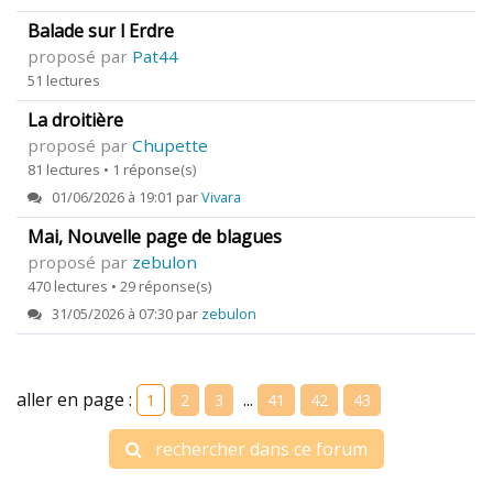
Balade sur l Erdre
proposé par
Pat44
51 lectures
La droitière
proposé par
Chupette
81 lectures • 1 réponse(s)
01/06/2026 à 19:01 par
Vivara
Mai, Nouvelle page de blagues
proposé par
zebulon
470 lectures • 29 réponse(s)
31/05/2026 à 07:30 par
zebulon
aller en page :
...
1
2
3
41
42
43
rechercher dans ce forum