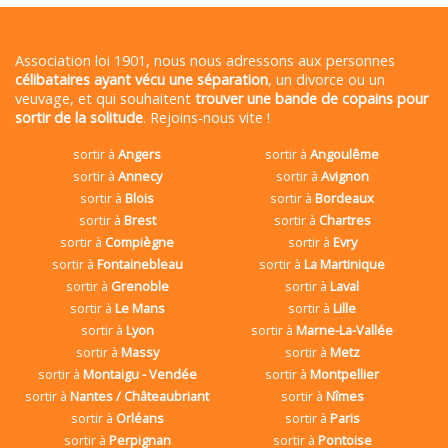
Association loi 1901, nous nous adressons aux personnes
célibataires ayant vécu une séparation
, un divorce ou un
veuvage, et qui souhaitent
trouver une bande de copains pour
sortir de la solitude
. Rejoins-nous vite !
sortir à
Angers
sortir à
Angoulême
sortir à
Annecy
sortir à
Avignon
sortir à
Blois
sortir à
Bordeaux
sortir à
Brest
sortir à
Chartres
sortir à
Compiègne
sortir à
Evry
sortir à
Fontainebleau
sortir à
La Martinique
sortir à
Grenoble
sortir à
Laval
sortir à
Le Mans
sortir à
Lille
sortir à
Lyon
sortir à
Marne-La-Vallée
sortir à
Massy
sortir à
Metz
sortir à
Montaigu - Vendée
sortir à
Montpellier
sortir à
Nantes / Châteaubriant
sortir à
Nîmes
sortir à
Orléans
sortir à
Paris
sortir à
Perpignan
sortir à
Pontoise