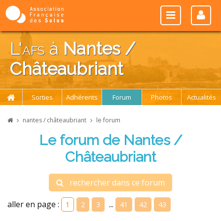
L'
afs
à
Nantes /
Châteaubriant
Sorties
Adhérents
Forum
Photos
Actualités
nantes / châteaubriant
le forum
Le forum de Nantes /
Châteaubriant
rechercher dans ce forum
aller en page :
...
1
2
3
41
42
43