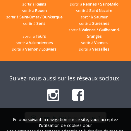
sortir à
Reims
sortir à
Rennes / Saint-Malo
sortir à
Rouen
sortir à
Saint Nazaire
sortir à
Saint-Omer / Dunkerque
sortir à
Saumur
sortir à
Sens
sortir à
Suresnes
sortir à
Valence / Guilherand-
sortir à
Tours
Granges
sortir à
Valenciennes
sortir à
Vannes
sortir à
Vernon / Louviers
sortir à
Versailles
Suivez-nous aussi sur les réseaux sociaux !
Envie de discuter sur le Tchat ?
En poursuivant la navigation sur ce site, vous acceptez
l'utilisation de cookies pour