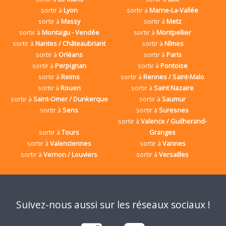
sortir à
Lyon
sortir à
Marne-La-Vallée
sortir à
Massy
sortir à
Metz
sortir à
Montaigu - Vendée
sortir à
Montpellier
sortir à
Nantes / Châteaubriant
sortir à
Nîmes
sortir à
Orléans
sortir à
Paris
sortir à
Perpignan
sortir à
Pontoise
sortir à
Reims
sortir à
Rennes / Saint-Malo
sortir à
Rouen
sortir à
Saint Nazaire
sortir à
Saint-Omer / Dunkerque
sortir à
Saumur
sortir à
Sens
sortir à
Suresnes
sortir à
Valence / Guilherand-
sortir à
Tours
Granges
sortir à
Valenciennes
sortir à
Vannes
sortir à
Vernon / Louviers
sortir à
Versailles
Suivez-nous aussi sur les réseaux sociaux !