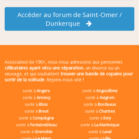
Accéder au forum de Saint-Omer /
Dunkerque
Association loi 1901, nous nous adressons aux personnes
célibataires ayant vécu une séparation
, un divorce ou un
veuvage, et qui souhaitent
trouver une bande de copains pour
sortir de la solitude
. Rejoins-nous vite !
sortir à
Angers
sortir à
Angoulême
sortir à
Annecy
sortir à
Avignon
sortir à
Blois
sortir à
Bordeaux
sortir à
Brest
sortir à
Chartres
sortir à
Compiègne
sortir à
Evry
sortir à
Fontainebleau
sortir à
La Martinique
sortir à
Grenoble
sortir à
Laval
sortir à
Le Mans
sortir à
Lille