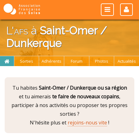
L'
afs
à
Saint-Omer /
Dunkerque
Sorties
Adhérents
Forum
Photos
Actualités
Tu habites
Saint-Omer / Dunkerque ou sa région
et tu aimerais
te faire de nouveaux copains
,
participer à nos activités ou proposer tes propres
sorties ?
N'hésite plus et
rejoins-nous vite
!