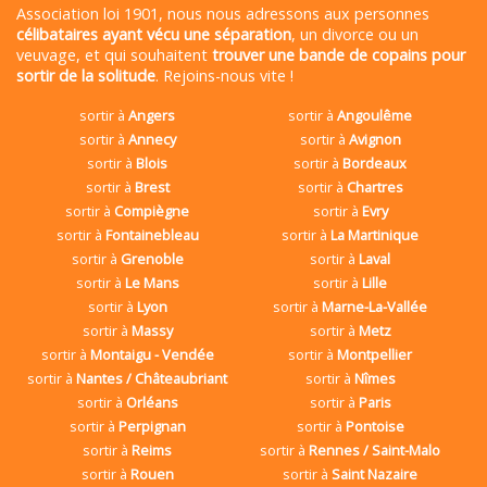
Association loi 1901, nous nous adressons aux personnes
célibataires ayant vécu une séparation
, un divorce ou un
veuvage, et qui souhaitent
trouver une bande de copains pour
sortir de la solitude
. Rejoins-nous vite !
sortir à
Angers
sortir à
Angoulême
sortir à
Annecy
sortir à
Avignon
sortir à
Blois
sortir à
Bordeaux
sortir à
Brest
sortir à
Chartres
sortir à
Compiègne
sortir à
Evry
sortir à
Fontainebleau
sortir à
La Martinique
sortir à
Grenoble
sortir à
Laval
sortir à
Le Mans
sortir à
Lille
sortir à
Lyon
sortir à
Marne-La-Vallée
sortir à
Massy
sortir à
Metz
sortir à
Montaigu - Vendée
sortir à
Montpellier
sortir à
Nantes / Châteaubriant
sortir à
Nîmes
sortir à
Orléans
sortir à
Paris
sortir à
Perpignan
sortir à
Pontoise
sortir à
Reims
sortir à
Rennes / Saint-Malo
sortir à
Rouen
sortir à
Saint Nazaire