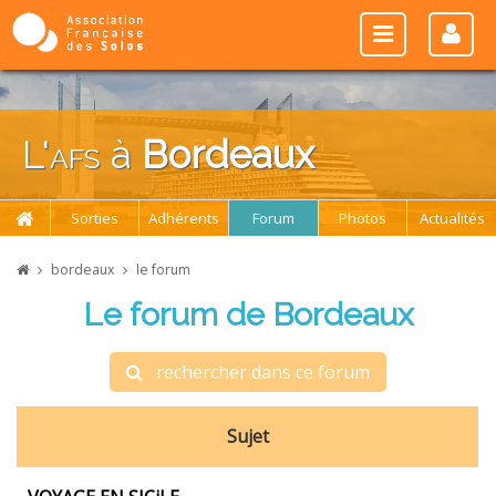
L'
afs
à
Bordeaux
Sorties
Adhérents
Forum
Photos
Actualités
bordeaux
le forum
Le forum de Bordeaux
rechercher dans ce forum
Sujet