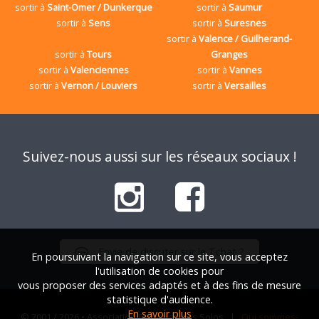
sortir à
Saint-Omer / Dunkerque
sortir à
Saumur
sortir à
Sens
sortir à
Suresnes
sortir à
Valence / Guilherand-
sortir à
Tours
Granges
sortir à
Valenciennes
sortir à
Vannes
sortir à
Vernon / Louviers
sortir à
Versailles
Suivez-nous aussi sur les réseaux sociaux !
Envie de discuter sur le Tchat ?
En poursuivant la navigation sur ce site, vous acceptez
l'utilisation de cookies pour
vous proposer des services adaptés et à des fins de mesure
statistique d'audience.
En savoir plus
© 2001 / 2026 • Association Française des Solos |
Qui sommes-