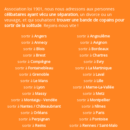
Association loi 1901, nous nous adressons aux personnes
célibataires ayant vécu une séparation
, un divorce ou un
veuvage, et qui souhaitent
trouver une bande de copains pour
sortir de la solitude
. Rejoins-nous vite !
sortir à
Angers
sortir à
Angoulême
sortir à
Annecy
sortir à
Avignon
sortir à
Blois
sortir à
Bordeaux
sortir à
Brest
sortir à
Chartres
sortir à
Compiègne
sortir à
Evry
sortir à
Fontainebleau
sortir à
La Martinique
sortir à
Grenoble
sortir à
Laval
sortir à
Le Mans
sortir à
Lille
sortir à
Lyon
sortir à
Marne-La-Vallée
sortir à
Massy
sortir à
Metz
sortir à
Montaigu - Vendée
sortir à
Montpellier
sortir à
Nantes / Châteaubriant
sortir à
Nîmes
sortir à
Orléans
sortir à
Paris
sortir à
Perpignan
sortir à
Pontoise
sortir à
Reims
sortir à
Rennes / Saint-Malo