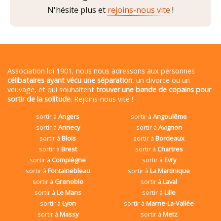
N'hésite plus et
rejoins-nous vite
!
Association loi 1901, nous nous adressons aux personnes
célibataires ayant vécu une séparation
, un divorce ou un
veuvage, et qui souhaitent
trouver une bande de copains pour
sortir de la solitude
. Rejoins-nous vite !
sortir à
Angers
sortir à
Angoulême
sortir à
Annecy
sortir à
Avignon
sortir à
Blois
sortir à
Bordeaux
sortir à
Brest
sortir à
Chartres
sortir à
Compiègne
sortir à
Evry
sortir à
Fontainebleau
sortir à
La Martinique
sortir à
Grenoble
sortir à
Laval
sortir à
Le Mans
sortir à
Lille
sortir à
Lyon
sortir à
Marne-La-Vallée
sortir à
Massy
sortir à
Metz