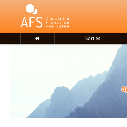
Sorties
aprè