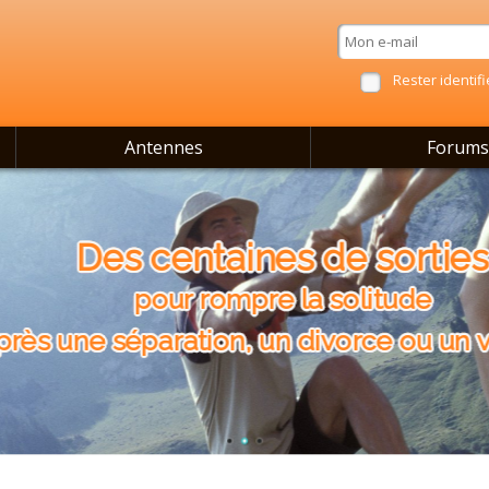
Rester identifi
Antennes
Forums
Des centaines de sorties
pour rompre la solitude
s une séparation, un divorce ou un ve