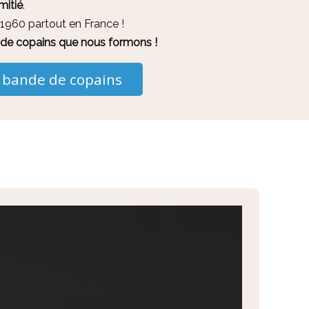
mitié
.
1960 partout en France !
e de copains que nous formons !
 bande de copains