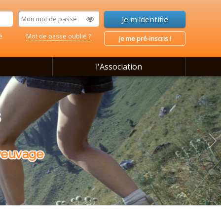
é
Mot de passe oublié ?
je me pré-inscris !
l'Association
uvage