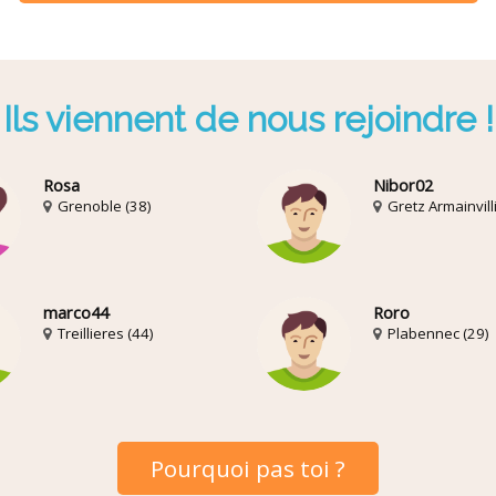
Ils viennent de nous rejoindre !
Rosa
Nibor02
Grenoble (38)
Gretz Armainvilli
marco44
Roro
Treillieres (44)
Plabennec (29)
Pourquoi pas toi ?