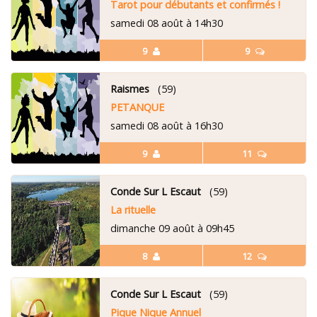
Tarot pour débutants et confirmés !
samedi 08 août à 14h30
9
9
Raismes
(59)
PETANQUE
samedi 08 août à 16h30
9
11
Conde Sur L Escaut
(59)
La rituelle
dimanche 09 août à 09h45
8
12
Conde Sur L Escaut
(59)
Pique Nique Annuel