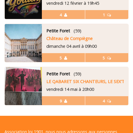
vendredi 12 février à 19h45
4
1
Petite Foret
(59)
Château de Compiègne
dimanche 04 avril à 09h00
5
5
Petite Foret
(59)
LE QABARET SIX CHANTEURS, LE SEX'TET
vendredi 14 mai à 20h00
9
4
Association loi 1901, nous nous adressons aux personnes