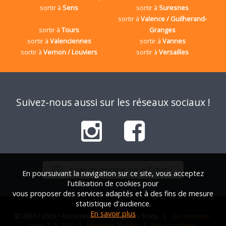
sortir à
Sens
sortir à
Suresnes
sortir à
Valence / Guilherand-
sortir à
Tours
Granges
sortir à
Valenciennes
sortir à
Vannes
sortir à
Vernon / Louviers
sortir à
Versailles
Suivez-nous aussi sur les réseaux sociaux !
Envie de discuter sur le Tchat ?
En poursuivant la navigation sur ce site, vous acceptez
l'utilisation de cookies pour
vous proposer des services adaptés et à des fins de mesure
statistique d'audience.
En savoir plus
© 2001 / 2026 • Association Française des Solos |
Qui sommes-
nous ?
|
FAQ
|
Mentions légales
|
Nous contacter