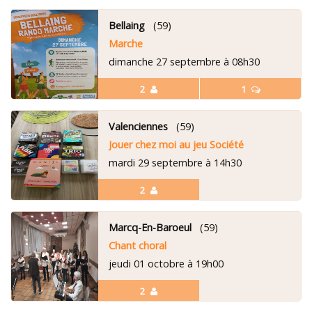
Bellaing
(59)
Marche
dimanche 27 septembre à 08h30
2
1
Valenciennes
(59)
Jouer chez moi au jeu Société
mardi 29 septembre à 14h30
2
Marcq-En-Baroeul
(59)
Chant choral
jeudi 01 octobre à 19h00
2