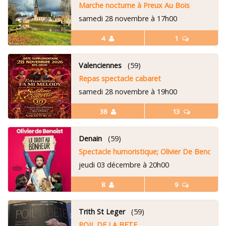
Marche nocturne à Preux Au Bois
samedi 28 novembre à 17h00
4
1
Valenciennes
(59)
Repas spectacle cabaret
samedi 28 novembre à 19h00
38
13
Denain
(59)
Spectacle humoristique; Olivier De Benoist
jeudi 03 décembre à 20h00
8
9
Trith St Leger
(59)
POIL DE LA BETE