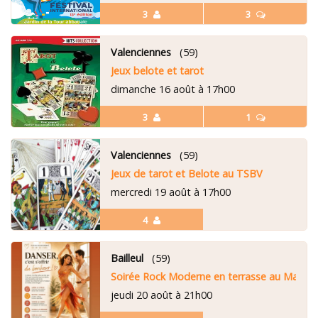
3
3
Valenciennes
(59)
Jeux belote et tarot
dimanche 16 août à 17h00
3
1
Valenciennes
(59)
Jeux de tarot et Belote au TSBV
mercredi 19 août à 17h00
4
Bailleul
(59)
Soirée Rock Moderne en terrasse au Manoir a
jeudi 20 août à 21h00