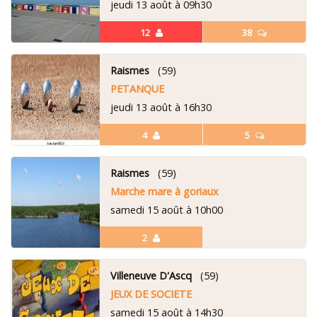
jeudi 13 août à 09h30
12
38
Raismes
(59)
PETANQUE
jeudi 13 août à 16h30
4
5
Raismes
(59)
Marche mare à goriaux
samedi 15 août à 10h00
2
Villeneuve D'Ascq
(59)
JEUX DE SOCIETE
samedi 15 août à 14h30