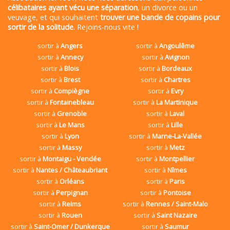
célibataires ayant vécu une séparation
, un divorce ou un
veuvage, et qui souhaitent
trouver une bande de copains pour
sortir de la solitude
. Rejoins-nous vite !
sortir à
Angers
sortir à
Angoulême
sortir à
Annecy
sortir à
Avignon
sortir à
Blois
sortir à
Bordeaux
sortir à
Brest
sortir à
Chartres
sortir à
Compiègne
sortir à
Evry
sortir à
Fontainebleau
sortir à
La Martinique
sortir à
Grenoble
sortir à
Laval
sortir à
Le Mans
sortir à
Lille
sortir à
Lyon
sortir à
Marne-La-Vallée
sortir à
Massy
sortir à
Metz
sortir à
Montaigu - Vendée
sortir à
Montpellier
sortir à
Nantes / Châteaubriant
sortir à
Nîmes
sortir à
Orléans
sortir à
Paris
sortir à
Perpignan
sortir à
Pontoise
sortir à
Reims
sortir à
Rennes / Saint-Malo
sortir à
Rouen
sortir à
Saint Nazaire
sortir à
Saint-Omer / Dunkerque
sortir à
Saumur