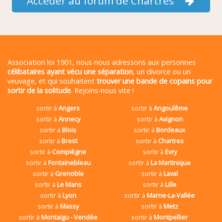
Accéder au forum de Chartres
Association loi 1901, nous nous adressons aux personnes
célibataires ayant vécu une séparation
, un divorce ou un
veuvage, et qui souhaitent
trouver une bande de copains pour
sortir de la solitude
. Rejoins-nous vite !
sortir à
Angers
sortir à
Angoulême
sortir à
Annecy
sortir à
Avignon
sortir à
Blois
sortir à
Bordeaux
sortir à
Brest
sortir à
Chartres
sortir à
Compiègne
sortir à
Evry
sortir à
Fontainebleau
sortir à
La Martinique
sortir à
Grenoble
sortir à
Laval
sortir à
Le Mans
sortir à
Lille
sortir à
Lyon
sortir à
Marne-La-Vallée
sortir à
Massy
sortir à
Metz
sortir à
Montaigu - Vendée
sortir à
Montpellier