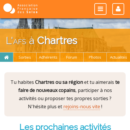
L'
afs
à
Chartres
Sorties
Adhérents
Forum
Photos
Actualités
Tu habites
Chartres ou sa région
et tu aimerais
te
faire de nouveaux copains
, participer à nos
activités ou proposer tes propres sorties ?
N'hésite plus et
rejoins-nous vite
!
Les prochaines activités