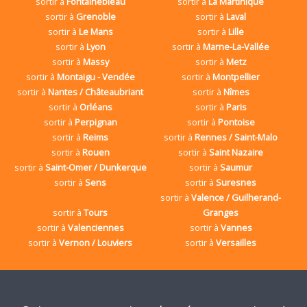
sortir à
Fontainebleau
sortir à
La Martinique
sortir à
Grenoble
sortir à
Laval
sortir à
Le Mans
sortir à
Lille
sortir à
Lyon
sortir à
Marne-La-Vallée
sortir à
Massy
sortir à
Metz
sortir à
Montaigu - Vendée
sortir à
Montpellier
sortir à
Nantes / Châteaubriant
sortir à
Nîmes
sortir à
Orléans
sortir à
Paris
sortir à
Perpignan
sortir à
Pontoise
sortir à
Reims
sortir à
Rennes / Saint-Malo
sortir à
Rouen
sortir à
Saint Nazaire
sortir à
Saint-Omer / Dunkerque
sortir à
Saumur
sortir à
Sens
sortir à
Suresnes
sortir à
Valence / Guilherand-
sortir à
Tours
Granges
sortir à
Valenciennes
sortir à
Vannes
sortir à
Vernon / Louviers
sortir à
Versailles