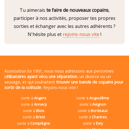
Tu aimerais
te faire de nouveaux copains
,
participer à nos activités, proposer tes propres
sorties et échanger avec les autres adhérents ?
N'hésite plus et
rejoins-nous vite
!
Association loi 1901, nous nous adressons aux personnes
célibataires ayant vécu une séparation
, un divorce ou un
veuvage, et qui souhaitent
trouver une bande de copains pour
sortir de la solitude
. Rejoins-nous vite !
sortir à
Angers
sortir à
Angoulême
sortir à
Annecy
sortir à
Avignon
sortir à
Blois
sortir à
Bordeaux
sortir à
Brest
sortir à
Chartres
sortir à
Compiègne
sortir à
Evry