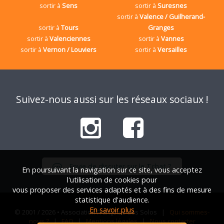
sortir à
Sens
sortir à
Suresnes
sortir à
Valence / Guilherand-
sortir à
Tours
Granges
sortir à
Valenciennes
sortir à
Vannes
sortir à
Vernon / Louviers
sortir à
Versailles
Suivez-nous aussi sur les réseaux sociaux !
Envie de discuter sur le Tchat ?
En poursuivant la navigation sur ce site, vous acceptez
l'utilisation de cookies pour
vous proposer des services adaptés et à des fins de mesure
statistique d'audience.
En savoir plus
© 2001 / 2026 • Association Française des Solos |
Qui sommes-
nous ?
|
FAQ
|
Mentions légales
|
Nous contacter