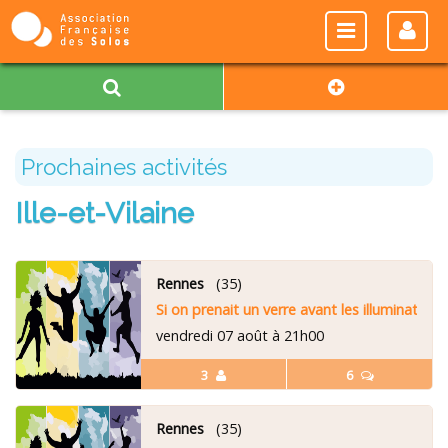
Prochaines activités
Ille-et-Vilaine
Rennes
(35)
Si on prenait un verre avant les illuminations
vendredi 07 août à 21h00
3
6
Rennes
(35)