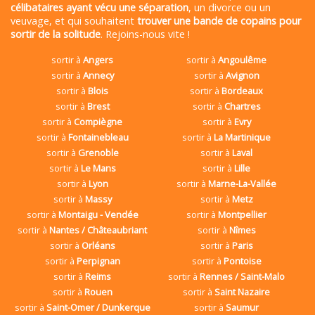
célibataires ayant vécu une séparation
, un divorce ou un
veuvage, et qui souhaitent
trouver une bande de copains pour
sortir de la solitude
. Rejoins-nous vite !
sortir à
Angers
sortir à
Angoulême
sortir à
Annecy
sortir à
Avignon
sortir à
Blois
sortir à
Bordeaux
sortir à
Brest
sortir à
Chartres
sortir à
Compiègne
sortir à
Evry
sortir à
Fontainebleau
sortir à
La Martinique
sortir à
Grenoble
sortir à
Laval
sortir à
Le Mans
sortir à
Lille
sortir à
Lyon
sortir à
Marne-La-Vallée
sortir à
Massy
sortir à
Metz
sortir à
Montaigu - Vendée
sortir à
Montpellier
sortir à
Nantes / Châteaubriant
sortir à
Nîmes
sortir à
Orléans
sortir à
Paris
sortir à
Perpignan
sortir à
Pontoise
sortir à
Reims
sortir à
Rennes / Saint-Malo
sortir à
Rouen
sortir à
Saint Nazaire
sortir à
Saint-Omer / Dunkerque
sortir à
Saumur