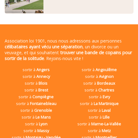
Association loi 1901, nous nous adressons aux personnes
célibataires ayant vécu une séparation
, un divorce ou un
veuvage, et qui souhaitent
trouver une bande de copains pour
sortir de la solitude
. Rejoins-nous vite !
sortir à
Angers
sortir à
Angoulême
sortir à
Annecy
sortir à
Avignon
sortir à
Blois
sortir à
Bordeaux
sortir à
Brest
sortir à
Chartres
sortir à
Compiègne
sortir à
Evry
sortir à
Fontainebleau
sortir à
La Martinique
sortir à
Grenoble
sortir à
Laval
sortir à
Le Mans
sortir à
Lille
sortir à
Lyon
sortir à
Marne-La-Vallée
sortir à
Massy
sortir à
Metz
sortir à
Montaigu - Vendée
sortir à
Montpellier