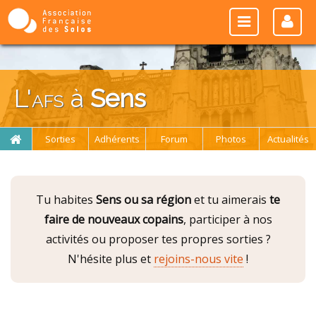
L'
afs
à
Sens
Sorties
Adhérents
Forum
Photos
Actualités
Tu habites
Sens ou sa région
et tu aimerais
te
faire de nouveaux copains
, participer à nos
activités ou proposer tes propres sorties ?
N'hésite plus et
rejoins-nous vite
!