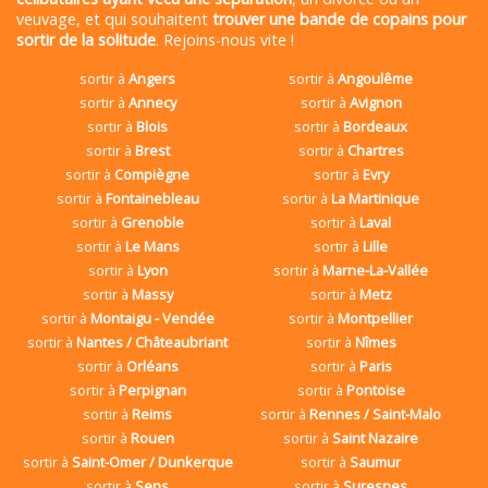
veuvage, et qui souhaitent
trouver une bande de copains pour
sortir de la solitude
. Rejoins-nous vite !
sortir à
Angers
sortir à
Angoulême
sortir à
Annecy
sortir à
Avignon
sortir à
Blois
sortir à
Bordeaux
sortir à
Brest
sortir à
Chartres
sortir à
Compiègne
sortir à
Evry
sortir à
Fontainebleau
sortir à
La Martinique
sortir à
Grenoble
sortir à
Laval
sortir à
Le Mans
sortir à
Lille
sortir à
Lyon
sortir à
Marne-La-Vallée
sortir à
Massy
sortir à
Metz
sortir à
Montaigu - Vendée
sortir à
Montpellier
sortir à
Nantes / Châteaubriant
sortir à
Nîmes
sortir à
Orléans
sortir à
Paris
sortir à
Perpignan
sortir à
Pontoise
sortir à
Reims
sortir à
Rennes / Saint-Malo
sortir à
Rouen
sortir à
Saint Nazaire
sortir à
Saint-Omer / Dunkerque
sortir à
Saumur
sortir à
Sens
sortir à
Suresnes