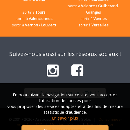
sortir à
Valence / Guilherand-
sortir à
Tours
Granges
sortir à
Valenciennes
sortir à
Vannes
sortir à
Vernon / Louviers
sortir à
Versailles
Suivez-nous aussi sur les réseaux sociaux !
Envie de discuter sur le Tchat ?
En poursuivant la navigation sur ce site, vous acceptez
l'utilisation de cookies pour
vous proposer des services adaptés et à des fins de mesure
statistique d'audience.
En savoir plus
© 2001 / 2026 • Association Française des Solos |
Qui sommes-
nous ?
|
FAQ
|
Mentions légales
|
Nous contacter