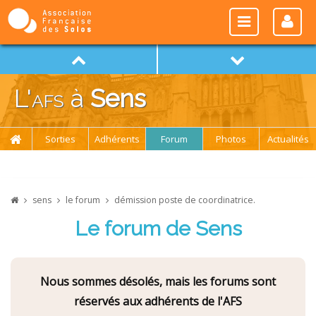
L'
afs
à
Sens
Sorties
Adhérents
Forum
Photos
Actualités
sens
le forum
démission poste de coordinatrice.
Le forum de Sens
Nous sommes désolés, mais les forums sont
réservés aux adhérents de l'AFS