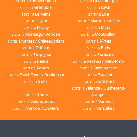
sortir à
Fontainebleau
sortir à
La Martinique
sortir à
Grenoble
sortir à
Laval
sortir à
Le Mans
sortir à
Lille
sortir à
Lyon
sortir à
Marne-La-Vallée
sortir à
Massy
sortir à
Metz
sortir à
Montaigu - Vendée
sortir à
Montpellier
sortir à
Nantes / Châteaubriant
sortir à
Nîmes
sortir à
Orléans
sortir à
Paris
sortir à
Perpignan
sortir à
Pontoise
sortir à
Reims
sortir à
Rennes / Saint-Malo
sortir à
Rouen
sortir à
Saint Nazaire
sortir à
Saint-Omer / Dunkerque
sortir à
Saumur
sortir à
Sens
sortir à
Suresnes
sortir à
Valence / Guilherand-
sortir à
Tours
Granges
sortir à
Valenciennes
sortir à
Vannes
sortir à
Vernon / Louviers
sortir à
Versailles