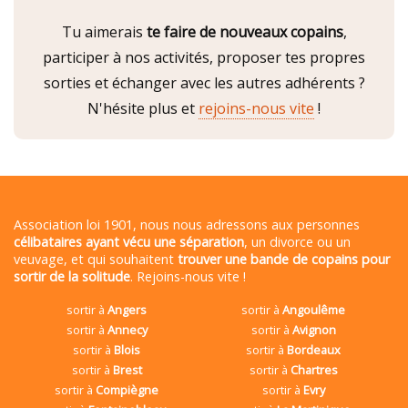
Tu aimerais
te faire de nouveaux copains
,
participer à nos activités, proposer tes propres
sorties et échanger avec les autres adhérents ?
N'hésite plus et
rejoins-nous vite
!
Association loi 1901, nous nous adressons aux personnes
célibataires ayant vécu une séparation
, un divorce ou un
veuvage, et qui souhaitent
trouver une bande de copains pour
sortir de la solitude
. Rejoins-nous vite !
sortir à
Angers
sortir à
Angoulême
sortir à
Annecy
sortir à
Avignon
sortir à
Blois
sortir à
Bordeaux
sortir à
Brest
sortir à
Chartres
sortir à
Compiègne
sortir à
Evry