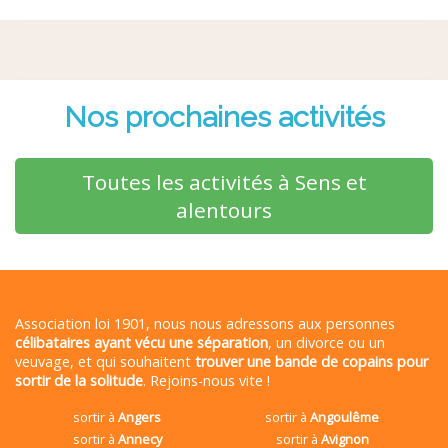
Nos prochaines activités
Toutes les activités à Sens et
alentours
Association loi 1901, nous nous adressons aux personnes
célibataires ayant vécu une séparation
, un divorce ou un
veuvage, et qui souhaitent
trouver une bande de copains pour
sortir de la solitude
. Rejoins-nous vite !
sortir à
Angers
sortir à
Angoulême
sortir à
Annecy
sortir à
Avignon