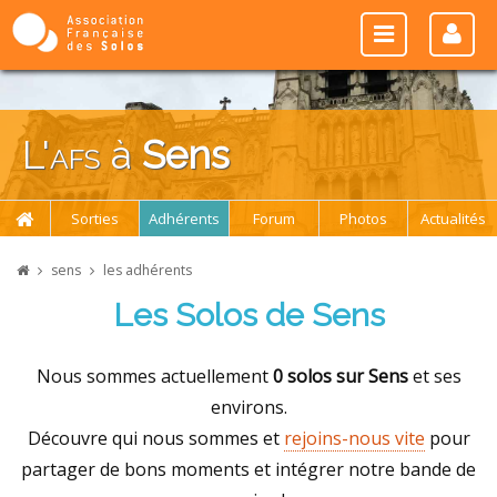
L'
afs
à
Sens
Sorties
Adhérents
Forum
Photos
Actualités
sens
les adhérents
Les Solos de Sens
Nous sommes actuellement
0 solos sur Sens
et ses
environs.
Découvre qui nous sommes et
rejoins-nous vite
pour
partager de bons moments et intégrer notre bande de