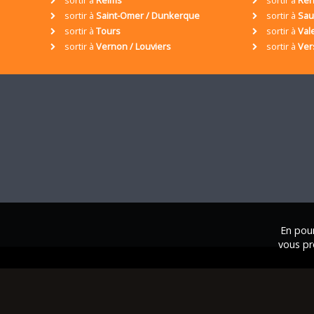
sortir à
Saint-Omer / Dunkerque
sortir à
Sa
sortir à
Tours
sortir à
Val
sortir à
Vernon / Louviers
sortir à
Ver
En pour
vous pr
© 2001 / 2026 • Assoc