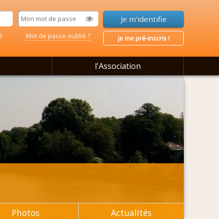
é
Mot de passe oublié ?
je me pré-inscris !
l'Association
Photos
Actualités