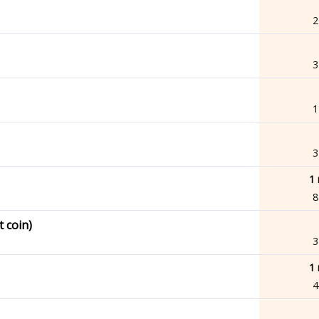
2
3
1
3
1 
8
t coin)
3
1 
4