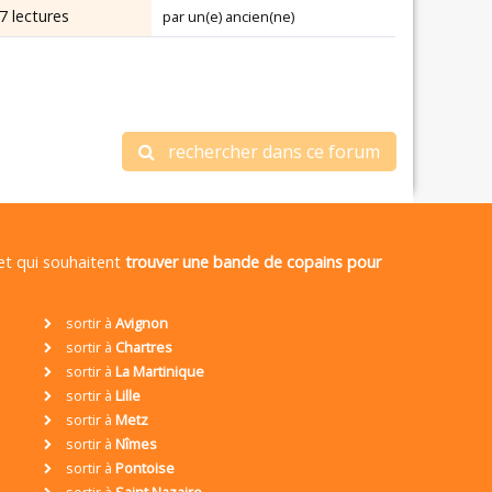
7 lectures
par un(e) ancien(ne)
rechercher dans ce forum
 et qui souhaitent
trouver une bande de copains pour
sortir à
Avignon
sortir à
Chartres
sortir à
La Martinique
sortir à
Lille
sortir à
Metz
sortir à
Nîmes
sortir à
Pontoise
sortir à
Saint Nazaire