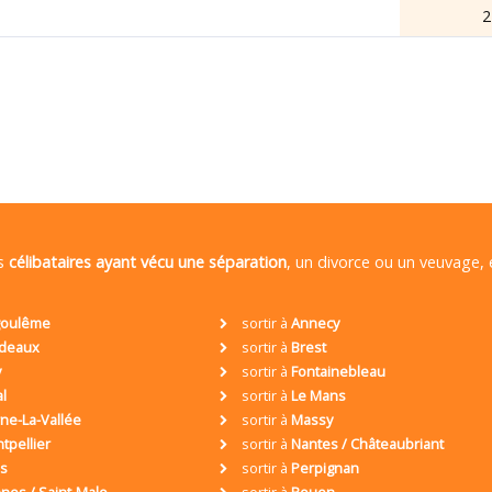
2
es
célibataires ayant vécu une séparation
, un divorce ou un veuvage,
oulême
sortir à
Annecy
deaux
sortir à
Brest
y
sortir à
Fontainebleau
al
sortir à
Le Mans
ne-La-Vallée
sortir à
Massy
tpellier
sortir à
Nantes / Châteaubriant
is
sortir à
Perpignan
nes / Saint-Malo
sortir à
Rouen