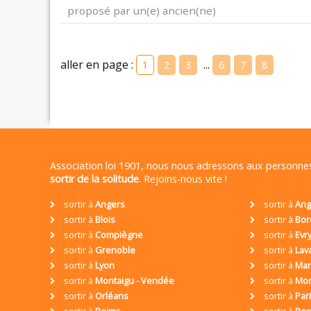
proposé par un(e) ancien(ne)
aller en page :
...
1
2
3
6
7
8
Association loi 1901, nous nous adressons aux personn
sortir de la solitude
. Rejoins-nous vite !
sortir à
Angers
sortir à
Ang
sortir à
Blois
sortir à
Bor
sortir à
Compiègne
sortir à
Evr
sortir à
Grenoble
sortir à
Lav
sortir à
Lyon
sortir à
Mar
sortir à
Montaigu - Vendée
sortir à
Mon
sortir à
Orléans
sortir à
Par
sortir à
Reims
sortir à
Ren