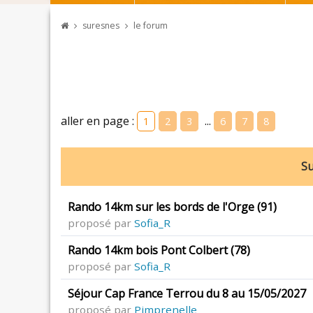
suresnes
le forum
aller en page :
...
1
2
3
6
7
8
Su
Rando 14km sur les bords de l'Orge (91)
proposé par
Sofia_R
Rando 14km bois Pont Colbert (78)
proposé par
Sofia_R
Séjour Cap France Terrou du 8 au 15/05/2027
proposé par
Pimprenelle