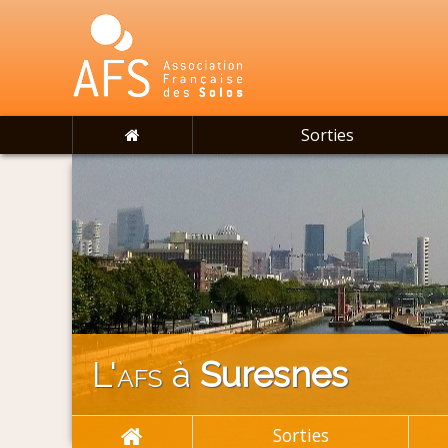
Sorties
L'
afs
à
Suresnes
Sorties