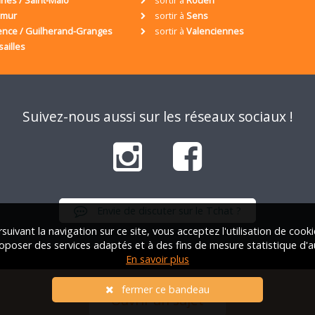
umur
sortir à
Sens
ence / Guilherand-Granges
sortir à
Valenciennes
sailles
Suivez-nous aussi sur les réseaux sociaux !
Envie de discuter sur le Tchat ?
suivant la navigation sur ce site, vous acceptez l'utilisation de cook
oposer des services adaptés et à des fins de mesure statistique d'a
En savoir plus
iation Française des Solos |
Qui sommes-nous ?
|
FAQ
|
Mentions lég
fermer ce bandeau
Ouvrir un sujet