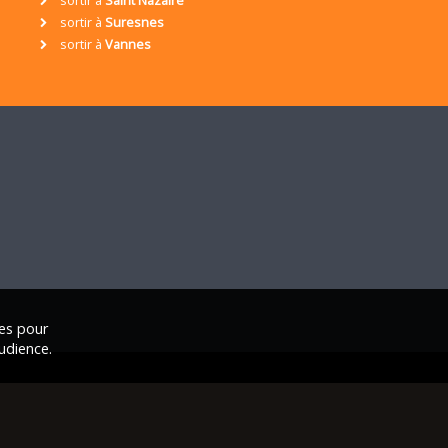
sortir à
Suresnes
sortir à
Vannes
ies pour
udience.
ales
|
Nous contacter