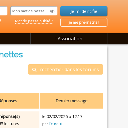
é
Mot de passe oublié ?
je me pré-inscris !
l'Association
nettes
rechercher dans les forums
Réponses
Dernier message
réponse(s)
le 02/02/2026 à 12:17
55 lectures
par
Ecureuil