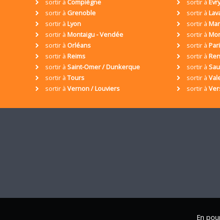
sortir à
Compiègne
sortir à
Evr
sortir à
Grenoble
sortir à
Lav
sortir à
Lyon
sortir à
Mar
sortir à
Montaigu - Vendée
sortir à
Mon
sortir à
Orléans
sortir à
Par
sortir à
Reims
sortir à
Ren
sortir à
Saint-Omer / Dunkerque
sortir à
Sa
sortir à
Tours
sortir à
Val
sortir à
Vernon / Louviers
sortir à
Ver
En pour