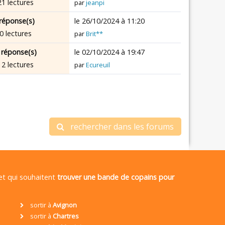
21 lectures
par
jeanpi
réponse(s)
le 26/10/2024 à 11:20
0 lectures
par
Brit**
 réponse(s)
le 02/10/2024 à 19:47
12 lectures
par
Ecureuil
rechercher dans les forums
 et qui souhaitent
trouver une bande de copains pour
sortir à
Avignon
sortir à
Chartres