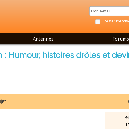
Rester identifi
Antennes
Forums
 : Humour, histoires drôles et devi
jet
4 
1