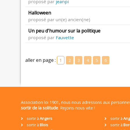
proposé par
jeanpi
Halloween
proposé par un(e) ancien(ne)
Un peu d'humour sur la politique
proposé par
Fauvette
aller en page :
1
2
3
4
5
6
Association loi 1901, nous nous adressons aux personn
sortir de la solitude
. Rejoins-nous vite !
sortir à
Angers
sortir à
Ang
sortir à
Blois
sortir à
Bor