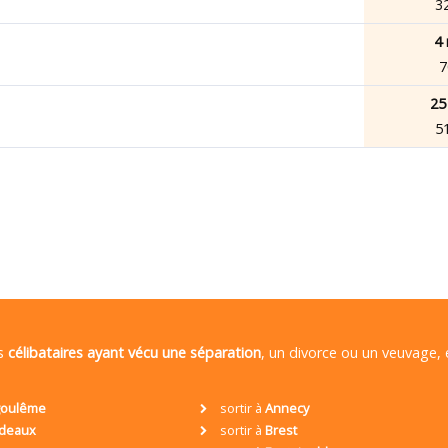
3
4 
7
25
5
es
célibataires ayant vécu une séparation
, un divorce ou un veuvage,
oulême
sortir à
Annecy
deaux
sortir à
Brest