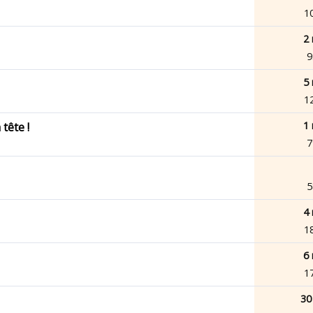
1
2 
9
5 
1
1 
tête !
7
5
4 
1
6 
1
30