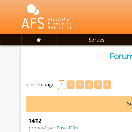
Sorties
Forum
aller en page :
1
2
3
4
5
6
Su
14/02
proposé par
Pascal29N