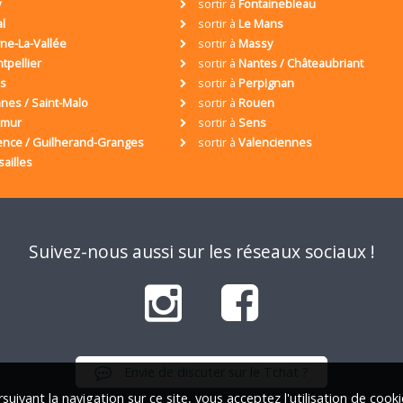
y
sortir à
Fontainebleau
al
sortir à
Le Mans
ne-La-Vallée
sortir à
Massy
tpellier
sortir à
Nantes / Châteaubriant
is
sortir à
Perpignan
nes / Saint-Malo
sortir à
Rouen
umur
sortir à
Sens
ence / Guilherand-Granges
sortir à
Valenciennes
sailles
Suivez-nous aussi sur les réseaux sociaux !
Envie de discuter sur le Tchat ?
suivant la navigation sur ce site, vous acceptez l'utilisation de cook