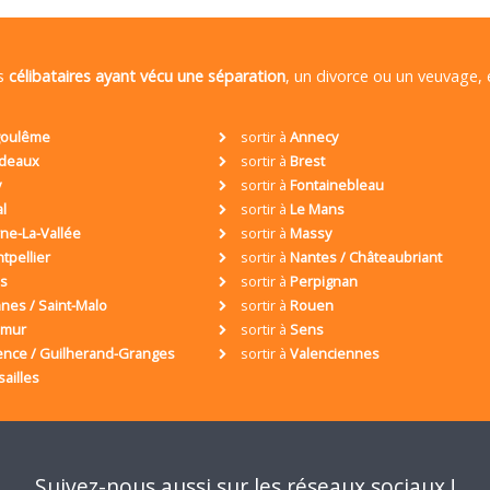
es
célibataires ayant vécu une séparation
, un divorce ou un veuvage,
oulême
sortir à
Annecy
deaux
sortir à
Brest
y
sortir à
Fontainebleau
al
sortir à
Le Mans
ne-La-Vallée
sortir à
Massy
tpellier
sortir à
Nantes / Châteaubriant
is
sortir à
Perpignan
nes / Saint-Malo
sortir à
Rouen
umur
sortir à
Sens
ence / Guilherand-Granges
sortir à
Valenciennes
sailles
Suivez-nous aussi sur les réseaux sociaux !