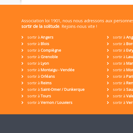
Association loi 1901, nous nous adressons aux personn
sortir de la solitude
. Rejoins-nous vite !
sortir à
Angers
sortir à
Ang
sortir à
Blois
sortir à
Bor
sortir à
Compiègne
sortir à
Evr
sortir à
Grenoble
sortir à
Lav
sortir à
Lyon
sortir à
Mar
sortir à
Montaigu - Vendée
sortir à
Mon
sortir à
Orléans
sortir à
Par
sortir à
Reims
sortir à
Ren
sortir à
Saint-Omer / Dunkerque
sortir à
Sa
sortir à
Tours
sortir à
Val
sortir à
Vernon / Louviers
sortir à
Ver