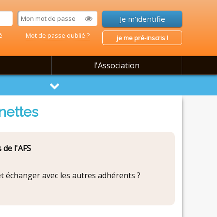
é
Mot de passe oublié ?
je me pré-inscris !
l'Association
nettes
 de l'AFS
 et échanger avec les autres adhérents ?