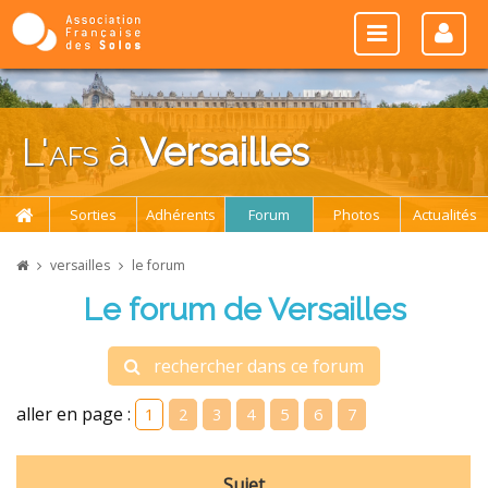
L'
afs
à
Versailles
Sorties
Adhérents
Forum
Photos
Actualités
versailles
le forum
Le forum de Versailles
rechercher dans ce forum
aller en page :
1
2
3
4
5
6
7
Sujet