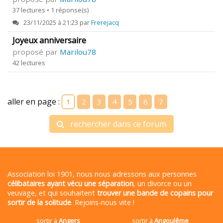
37 lectures • 1 réponse(s)
23/11/2025 à 21:23 par
Frerejacq
Joyeux anniversaire
proposé par
Marilou78
42 lectures
aller en page :
1
2
3
4
5
6
7
rechercher dans ce forum
Association loi 1901, nous nous adressons aux personnes
célibataires ayant vécu une séparation
, un divorce ou un
veuvage, et qui souhaitent
trouver une bande de copains pour
sortir de la solitude
. Rejoins-nous vite !
sortir à
Angers
sortir à
Angoulême