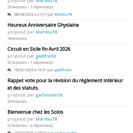
proposé par
Marilou78
20 lectures • 1 réponse(s)
08/04/2026 à 21:57 par
Marilou78
Heureux Anniversaire Ghyslaine
proposé par
Marilou78
18 lectures
Circuit en Sicile fin Avril 2026
proposé par
gadifredo
55 lectures • 1 réponse(s)
18/02/2026 à 16:31 par
gadifredo
Rappel: vote pour la révision du règlement intérieur
et des statuts.
proposé par
gachounette
24 lectures
Bienvenue chez les Solos
proposé par
Marilou78
52 lectures • 2 réponse(s)
10/02/2026 à 08:04 par
gachounette