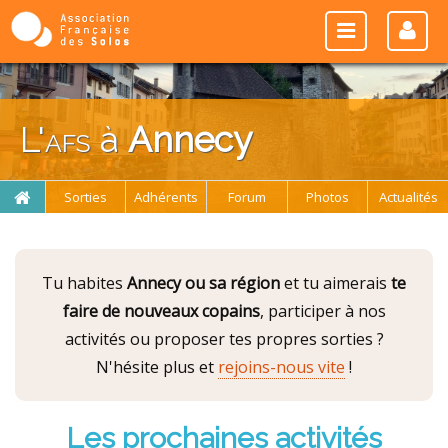
L'
afs
à
Annecy
Sorties
Adhérents
Forum
Photos
Actualités
Tu habites
Annecy ou sa région
et tu aimerais
te
faire de nouveaux copains
, participer à nos
activités ou proposer tes propres sorties ?
N'hésite plus et
rejoins-nous vite
!
Les prochaines activités