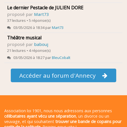
Le dernier Pestacle de JULIEN DORE
proposé par
Mart73
37 lectures • 5 réponse(s)
03/05/2026 à 18:34 par
Mart73
Théâtre musical
proposé par
babouj
21 lectures • 4 réponse(s)
03/05/2026 à 18:27 par
BleuCobalt
Accéder au forum d'Annecy
Association loi 1901, nous nous adressons aux personnes
célibataires ayant vécu une séparation
, un divorce ou un
veuvage, et qui souhaitent
trouver une bande de copains pour
sortir de la solitude
. Rejoins-nous vite !