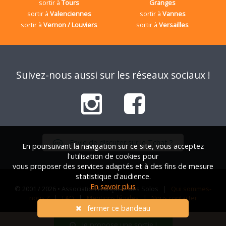
sortir à
Tours
Granges
sortir à
Valenciennes
sortir à
Vannes
sortir à
Vernon / Louviers
sortir à
Versailles
Suivez-nous aussi sur les réseaux sociaux !
Envie de discuter sur le Tchat ?
En poursuivant la navigation sur ce site, vous acceptez
l'utilisation de cookies pour
vous proposer des services adaptés et à des fins de mesure
statistique d'audience.
En savoir plus
© 2001 / 2026 • Association Française des Solos |
Qui sommes-
nous ?
|
FAQ
|
Mentions légales
|
Nous contacter
fermer ce bandeau
Je propose une sortie !