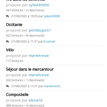
proposé par
sylvie30000
361 lectures • 2 réponse(s)
27/09/2025 à 19:03 par
sylvie30000
Occitanie
proposé par
petitloups57
622 lectures • 8 réponse(s)
31/08/2025 à 11:37 par
Ecureuil
Vélo
proposé par
marietreize
117 lectures
Séjour dans le mercantour
proposé par
marietreize
302 lectures • 1 réponse(s)
27/06/2025 à 11:31 par
marietreize
Compostelle
proposé par
elona16
446 lectures • 4 réponse(s)