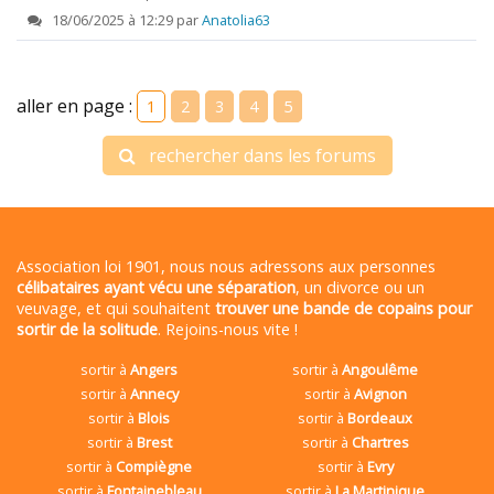
18/06/2025 à 12:29 par
Anatolia63
aller en page :
1
2
3
4
5
rechercher dans les forums
Association loi 1901, nous nous adressons aux personnes
célibataires ayant vécu une séparation
, un divorce ou un
veuvage, et qui souhaitent
trouver une bande de copains pour
sortir de la solitude
. Rejoins-nous vite !
sortir à
Angers
sortir à
Angoulême
sortir à
Annecy
sortir à
Avignon
sortir à
Blois
sortir à
Bordeaux
sortir à
Brest
sortir à
Chartres
sortir à
Compiègne
sortir à
Evry
sortir à
Fontainebleau
sortir à
La Martinique