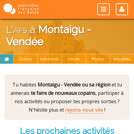
L'
afs
à
Montaigu -
Vendée
Sorties
Adhérents
Forum
Photos
Actualités
Tu habites
Montaigu - Vendée ou sa région
et tu
aimerais
te faire de nouveaux copains
, participer à
nos activités ou proposer tes propres sorties ?
N'hésite plus et
rejoins-nous vite
!
Les prochaines activités