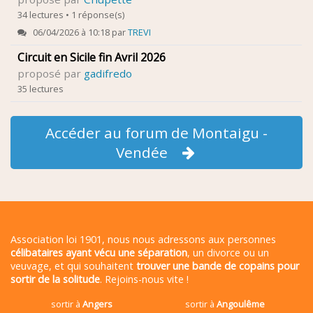
34 lectures • 1 réponse(s)
06/04/2026 à 10:18 par
TREVI
Circuit en Sicile fin Avril 2026
proposé par
gadifredo
35 lectures
Accéder au forum de Montaigu -
Vendée
Association loi 1901, nous nous adressons aux personnes
célibataires ayant vécu une séparation
, un divorce ou un
veuvage, et qui souhaitent
trouver une bande de copains pour
sortir de la solitude
. Rejoins-nous vite !
sortir à
Angers
sortir à
Angoulême