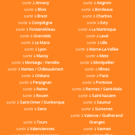
sortir à
Annecy
sortir à
Avignon
sortir à
Blois
sortir à
Bordeaux
sortir à
Brest
sortir à
Chartres
sortir à
Compiègne
sortir à
Evry
sortir à
Fontainebleau
sortir à
La Martinique
sortir à
Grenoble
sortir à
Laval
sortir à
Le Mans
sortir à
Lille
sortir à
Lyon
sortir à
Marne-La-Vallée
sortir à
Massy
sortir à
Metz
sortir à
Montaigu - Vendée
sortir à
Montpellier
sortir à
Nantes / Châteaubriant
sortir à
Nîmes
sortir à
Orléans
sortir à
Paris
sortir à
Perpignan
sortir à
Pontoise
sortir à
Reims
sortir à
Rennes / Saint-Malo
sortir à
Rouen
sortir à
Saint Nazaire
sortir à
Saint-Omer / Dunkerque
sortir à
Saumur
sortir à
Sens
sortir à
Suresnes
sortir à
Valence / Guilherand-
sortir à
Tours
Granges
sortir à
Valenciennes
sortir à
Vannes