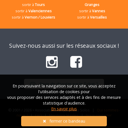
sortir à
Tours
Granges
sortir à
Valenciennes
sortir à
Vannes
sortir à
Vernon / Louviers
sortir à
Versailles
Suivez-nous aussi sur les réseaux sociaux !
Envie de discuter sur le Tchat ?
En poursuivant la navigation sur ce site, vous acceptez
l'utilisation de cookies pour
vous proposer des services adaptés et à des fins de mesure
statistique d'audience.
En savoir plus
© 2001 / 2026 • Association Française des Solos |
Qui sommes-
nous ?
|
FAQ
|
Mentions légales
|
Nous contacter
fermer ce bandeau