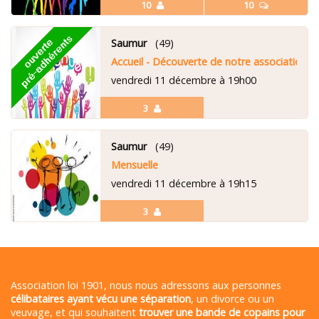
10
10
Saumur
(49)
Accueil - Découverte de notre association
vendredi 11 décembre à 19h00
3
Saumur
(49)
Mensuelle
vendredi 11 décembre à 19h15
3
Association loi 1901, nous nous adressons aux personnes
célibataires ayant vécu une séparation
, un divorce ou un
veuvage, et qui souhaitent
trouver une bande de copains pour