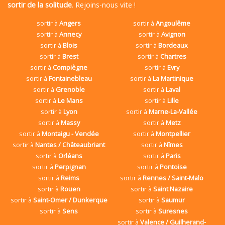
sortir de la solitude
. Rejoins-nous vite !
sortir à
Angers
sortir à
Angoulême
sortir à
Annecy
sortir à
Avignon
sortir à
Blois
sortir à
Bordeaux
sortir à
Brest
sortir à
Chartres
sortir à
Compiègne
sortir à
Evry
sortir à
Fontainebleau
sortir à
La Martinique
sortir à
Grenoble
sortir à
Laval
sortir à
Le Mans
sortir à
Lille
sortir à
Lyon
sortir à
Marne-La-Vallée
sortir à
Massy
sortir à
Metz
sortir à
Montaigu - Vendée
sortir à
Montpellier
sortir à
Nantes / Châteaubriant
sortir à
Nîmes
sortir à
Orléans
sortir à
Paris
sortir à
Perpignan
sortir à
Pontoise
sortir à
Reims
sortir à
Rennes / Saint-Malo
sortir à
Rouen
sortir à
Saint Nazaire
sortir à
Saint-Omer / Dunkerque
sortir à
Saumur
sortir à
Sens
sortir à
Suresnes
sortir à
Valence / Guilherand-