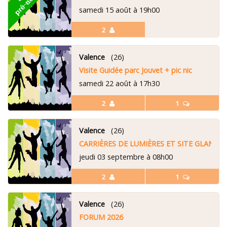
samedi 15 août à 19h00
2
Valence
(26)
Visite Guidée parc Jouvet + pic nic
samedi 22 août à 17h30
2
1
Valence
(26)
CARRIÈRES DE LUMIÈRES ET SITE GLANUM
jeudi 03 septembre à 08h00
2
1
Valence
(26)
FORUM 2026