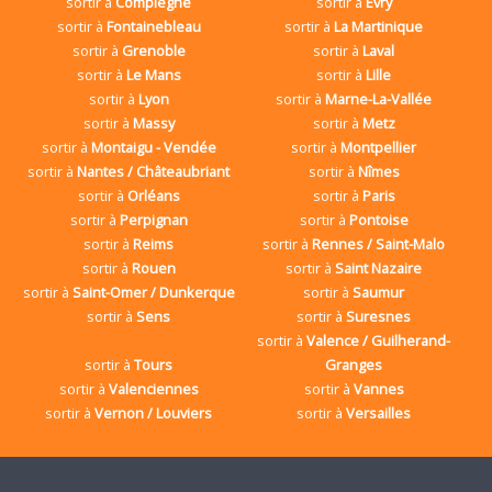
sortir à
Compiègne
sortir à
Evry
sortir à
Fontainebleau
sortir à
La Martinique
sortir à
Grenoble
sortir à
Laval
sortir à
Le Mans
sortir à
Lille
sortir à
Lyon
sortir à
Marne-La-Vallée
sortir à
Massy
sortir à
Metz
sortir à
Montaigu - Vendée
sortir à
Montpellier
sortir à
Nantes / Châteaubriant
sortir à
Nîmes
sortir à
Orléans
sortir à
Paris
sortir à
Perpignan
sortir à
Pontoise
sortir à
Reims
sortir à
Rennes / Saint-Malo
sortir à
Rouen
sortir à
Saint Nazaire
sortir à
Saint-Omer / Dunkerque
sortir à
Saumur
sortir à
Sens
sortir à
Suresnes
sortir à
Valence / Guilherand-
sortir à
Tours
Granges
sortir à
Valenciennes
sortir à
Vannes
sortir à
Vernon / Louviers
sortir à
Versailles