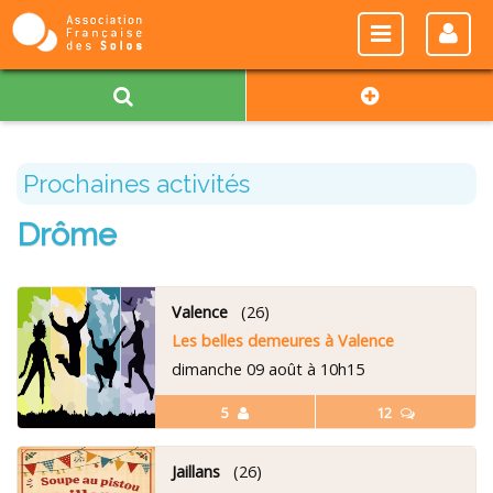
Prochaines activités
Drôme
Valence
(26)
Les belles demeures à Valence
dimanche 09 août à 10h15
5
12
Jaillans
(26)