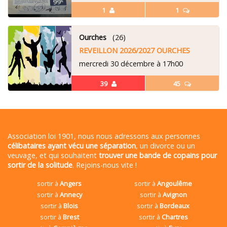
1
1
Ourches
(26)
REVEILLON 2026/2027 OURCHES
mercredi 30 décembre à 17h00
39
45
Association loi 1901, nous nous adressons aux personnes
célibataires ayant vécu une séparation
, un divorce ou un
veuvage, et qui souhaitent
trouver une bande de copains pour
sortir de la solitude
. Rejoins-nous vite !
sortir à
Angers
sortir à
Angoulême
sortir à
Annecy
sortir à
Avignon
sortir à
Blois
sortir à
Bordeaux
sortir à
Brest
sortir à
Chartres