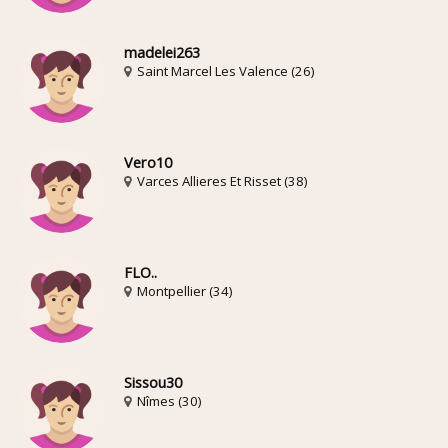
madelei263
Saint Marcel Les Valence (26)
Vero10
Varces Allieres Et Risset (38)
FLO..
Montpellier (34)
Sissou30
Nîmes (30)