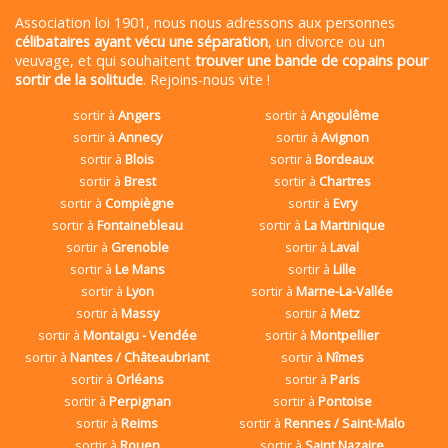
Association loi 1901, nous nous adressons aux personnes
célibataires ayant vécu une séparation
, un divorce ou un
veuvage, et qui souhaitent
trouver une bande de copains pour
sortir de la solitude
. Rejoins-nous vite !
sortir à
Angers
sortir à
Angoulême
sortir à
Annecy
sortir à
Avignon
sortir à
Blois
sortir à
Bordeaux
sortir à
Brest
sortir à
Chartres
sortir à
Compiègne
sortir à
Evry
sortir à
Fontainebleau
sortir à
La Martinique
sortir à
Grenoble
sortir à
Laval
sortir à
Le Mans
sortir à
Lille
sortir à
Lyon
sortir à
Marne-La-Vallée
sortir à
Massy
sortir à
Metz
sortir à
Montaigu - Vendée
sortir à
Montpellier
sortir à
Nantes / Châteaubriant
sortir à
Nîmes
sortir à
Orléans
sortir à
Paris
sortir à
Perpignan
sortir à
Pontoise
sortir à
Reims
sortir à
Rennes / Saint-Malo
sortir à
Rouen
sortir à
Saint Nazaire