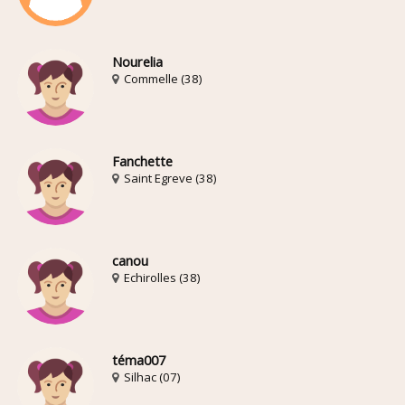
Nourelia
Commelle (38)
Fanchette
Saint Egreve (38)
canou
Echirolles (38)
téma007
Silhac (07)