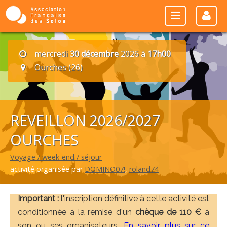
mercredi
30 décembre
2026 à
17h00
Ourches (26)
REVEILLON 2026/2027
OURCHES
Voyage / week-end / séjour
activité organisée par
DOMINO07!
,
roland74
Important :
l'inscription définitive à cette activité est
conditionnée à la remise d'un
chèque de 110 €
à
son ou ses organisateurs.
En savoir plus sur ce