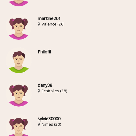
martine261
Valence (26)
Philofil
dany38
Echirolles (38)
sylvie30000
Nîmes (30)