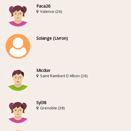
Paca26
Valence (26)
Solange (Livron)
Micduv
Saint Rambert D Albon (26)
Syl38
Grenoble (38)