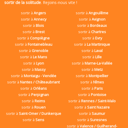
sortir de la solitude
. Rejoins-nous vite !
sortir à
Angers
sortir à
Angoulême
sortir à
Annecy
sortir à
Avignon
sortir à
Blois
sortir à
Bordeaux
sortir à
Brest
sortir à
Chartres
sortir à
Compiègne
sortir à
Evry
sortir à
Fontainebleau
sortir à
La Martinique
sortir à
Grenoble
sortir à
Laval
sortir à
Le Mans
sortir à
Lille
sortir à
Lyon
sortir à
Marne-La-Vallée
sortir à
Massy
sortir à
Metz
sortir à
Montaigu - Vendée
sortir à
Montpellier
sortir à
Nantes / Châteaubriant
sortir à
Nîmes
sortir à
Orléans
sortir à
Paris
sortir à
Perpignan
sortir à
Pontoise
sortir à
Reims
sortir à
Rennes / Saint-Malo
sortir à
Rouen
sortir à
Saint Nazaire
sortir à
Saint-Omer / Dunkerque
sortir à
Saumur
sortir à
Sens
sortir à
Suresnes
sortir à
Valence / Guilherand-