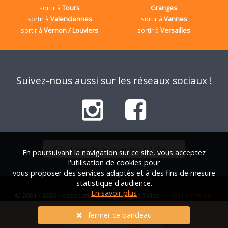
sortir à
Tours
Granges
sortir à
Valenciennes
sortir à
Vannes
sortir à
Vernon / Louviers
sortir à
Versailles
Suivez-nous aussi sur les réseaux sociaux !
Envie de discuter sur le Tchat ?
En poursuivant la navigation sur ce site, vous acceptez
l'utilisation de cookies pour
vous proposer des services adaptés et à des fins de mesure
statistique d'audience.
En savoir plus
© 2001 / 2026 • Association Française des Solos |
Qui sommes-
nous ?
|
FAQ
|
Mentions légales
|
Nous contacter
fermer ce bandeau
Ouvrir un sujet