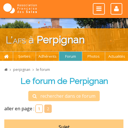
L'
afs
à
Perpignan
Sorties
Adhérents
Forum
Photos
Actualités
perpignan
le forum
Le forum de Perpignan
rechercher dans ce forum
aller en page :
1
2
Sujet