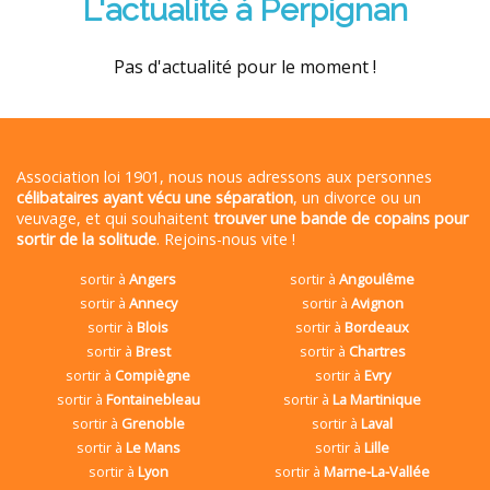
L'actualité à Perpignan
Pas d'actualité pour le moment !
Association loi 1901, nous nous adressons aux personnes
célibataires ayant vécu une séparation
, un divorce ou un
veuvage, et qui souhaitent
trouver une bande de copains pour
sortir de la solitude
. Rejoins-nous vite !
sortir à
Angers
sortir à
Angoulême
sortir à
Annecy
sortir à
Avignon
sortir à
Blois
sortir à
Bordeaux
sortir à
Brest
sortir à
Chartres
sortir à
Compiègne
sortir à
Evry
sortir à
Fontainebleau
sortir à
La Martinique
sortir à
Grenoble
sortir à
Laval
sortir à
Le Mans
sortir à
Lille
sortir à
Lyon
sortir à
Marne-La-Vallée