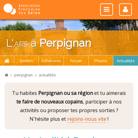
L'
afs
à
Perpignan
Sorties
Adhérents
Forum
Photos
Actualités
perpignan
actualités
Tu habites
Perpignan ou sa région
et tu aimerais
te faire de nouveaux copains
, participer à nos
activités ou proposer tes propres sorties ?
N'hésite plus et
rejoins-nous vite
!