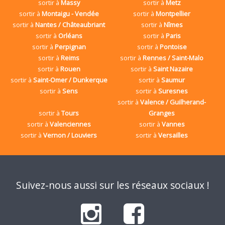
sortir à
Massy
sortir à
Metz
sortir à
Montaigu - Vendée
sortir à
Montpellier
sortir à
Nantes / Châteaubriant
sortir à
Nîmes
sortir à
Orléans
sortir à
Paris
sortir à
Perpignan
sortir à
Pontoise
sortir à
Reims
sortir à
Rennes / Saint-Malo
sortir à
Rouen
sortir à
Saint Nazaire
sortir à
Saint-Omer / Dunkerque
sortir à
Saumur
sortir à
Sens
sortir à
Suresnes
sortir à
Valence / Guilherand-
sortir à
Tours
Granges
sortir à
Valenciennes
sortir à
Vannes
sortir à
Vernon / Louviers
sortir à
Versailles
Suivez-nous aussi sur les réseaux sociaux !