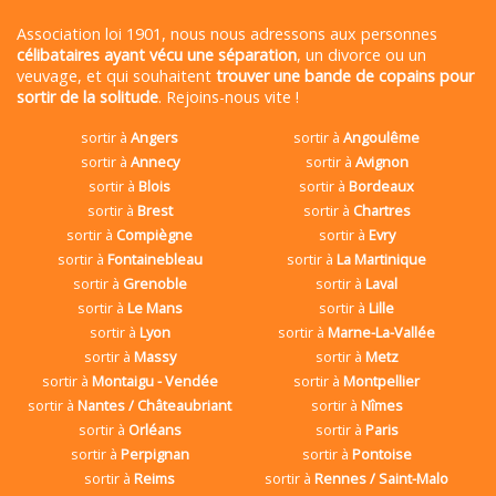
Association loi 1901, nous nous adressons aux personnes
célibataires ayant vécu une séparation
, un divorce ou un
veuvage, et qui souhaitent
trouver une bande de copains pour
sortir de la solitude
. Rejoins-nous vite !
sortir à
Angers
sortir à
Angoulême
sortir à
Annecy
sortir à
Avignon
sortir à
Blois
sortir à
Bordeaux
sortir à
Brest
sortir à
Chartres
sortir à
Compiègne
sortir à
Evry
sortir à
Fontainebleau
sortir à
La Martinique
sortir à
Grenoble
sortir à
Laval
sortir à
Le Mans
sortir à
Lille
sortir à
Lyon
sortir à
Marne-La-Vallée
sortir à
Massy
sortir à
Metz
sortir à
Montaigu - Vendée
sortir à
Montpellier
sortir à
Nantes / Châteaubriant
sortir à
Nîmes
sortir à
Orléans
sortir à
Paris
sortir à
Perpignan
sortir à
Pontoise
sortir à
Reims
sortir à
Rennes / Saint-Malo