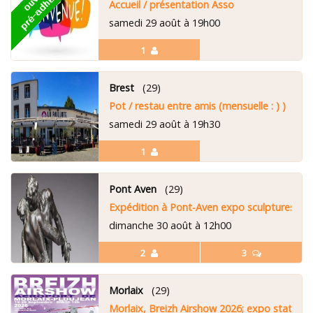
Accueil / présentation Asso
samedi 29 août à 19h00
1
Brest
(29)
Pot / restau entre amis (mensuelle : ) )
samedi 29 août à 19h30
1
Pont Aven
(29)
Expédition à Pont-Aven expo sculptures "au 
dimanche 30 août à 12h00
2
3
Morlaix
(29)
Morlaix, Breizh Airshow 2026; expo statique