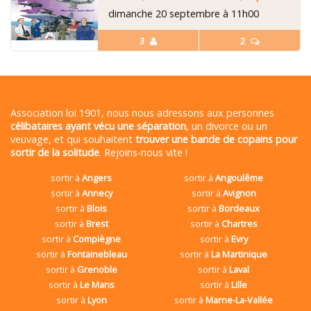
dimanche 20 septembre à 11h00
3
2
Association loi 1901, nous nous adressons aux personnes
célibataires ayant vécu une séparation
, un divorce ou un
veuvage, et qui souhaitent
trouver une bande de copains pour
sortir de la solitude
. Rejoins-nous vite !
sortir à
Angers
sortir à
Angoulême
sortir à
Annecy
sortir à
Avignon
sortir à
Blois
sortir à
Bordeaux
sortir à
Brest
sortir à
Chartres
sortir à
Compiègne
sortir à
Evry
sortir à
Fontainebleau
sortir à
La Martinique
sortir à
Grenoble
sortir à
Laval
sortir à
Le Mans
sortir à
Lille
sortir à
Lyon
sortir à
Marne-La-Vallée