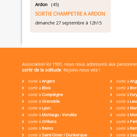
Ardon
(45)
SORTIE CHAMPETRE A ARDON
dimanche 27 septembre à 12h15
Association loi 1901, nous nous adressons aux personn
sortir de la solitude
. Rejoins-nous vite !
sortir à
Angers
sortir à
Ang
sortir à
Blois
sortir à
Bor
sortir à
Compiègne
sortir à
Evr
sortir à
Grenoble
sortir à
Lav
sortir à
Lyon
sortir à
Mar
sortir à
Montaigu - Vendée
sortir à
Mon
sortir à
Orléans
sortir à
Par
sortir à
Reims
sortir à
Ren
sortir à
Saint-Omer / Dunkerque
sortir à
Sa