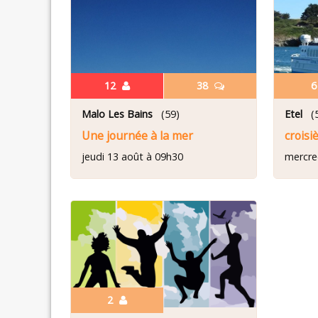
12
38
Malo Les Bains
(59)
Etel
(5
Une journée à la mer
croisi
jeudi 13 août à 09h30
mercre
2