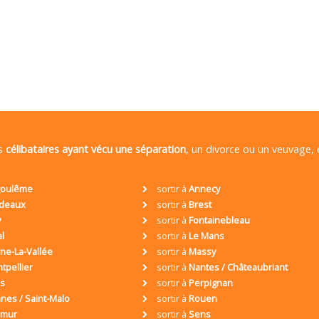
es
célibataires ayant vécu une séparation
, un divorce ou un veuvage,
oulême
sortir à
Annecy
deaux
sortir à
Brest
y
sortir à
Fontainebleau
al
sortir à
Le Mans
ne-La-Vallée
sortir à
Massy
tpellier
sortir à
Nantes / Châteaubriant
is
sortir à
Perpignan
nes / Saint-Malo
sortir à
Rouen
umur
sortir à
Sens