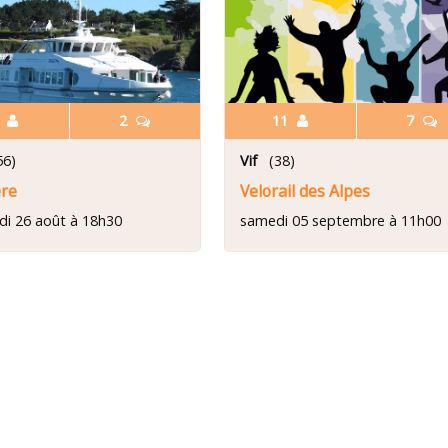
6
2
11
7
6)
Vif
(38)
ère
Velorail des Alpes
di 26 août à 18h30
samedi 05 septembre à 11h00