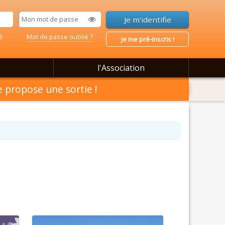
é
Mot de passe oublié ?
je me pré-inscris !
l'Association
 propose une sortie !