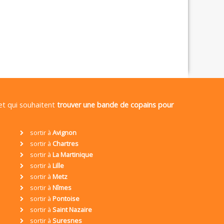
 et qui souhaitent
trouver une bande de copains pour
sortir à
Avignon
sortir à
Chartres
sortir à
La Martinique
sortir à
Lille
sortir à
Metz
sortir à
Nîmes
sortir à
Pontoise
sortir à
Saint Nazaire
sortir à
Suresnes