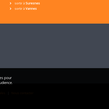
sortir à
Suresnes
sortir à
Vannes
ies pour
udience.
ales
|
Nous contacter