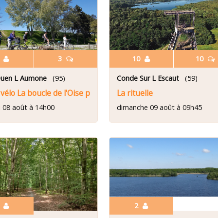
7
3
10
10
Ouen L Aumone
(95)
Conde Sur L Escaut
(59)
 vélo La boucle de l'Oise par l'ancienne voie ferrée (option lo
La rituelle
 08 août à 14h00
dimanche 09 août à 09h45
2
2