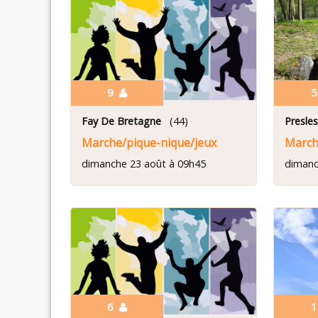
9
Fay De Bretagne
(44)
Presle
Marche/pique-nique/jeux
Marche
dimanche 23 août à 09h45
dimanc
6