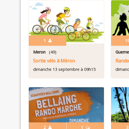
1
1
Meron
(49)
Gueme
Sortie vélo à Méron
Rando
dimanche 13 septembre à 09h15
dimanc
2
1