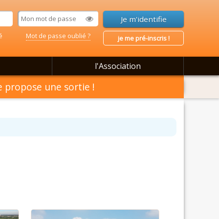
é
Mot de passe oublié ?
je me pré-inscris !
l'Association
 propose une sortie !