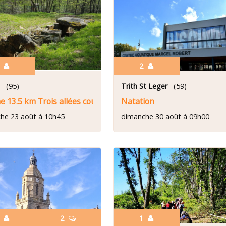
5
2
s
(95)
Trith St Leger
(59)
 13.5 km Trois allées couvertes autour de Presles
Natation
he 23 août à 10h45
dimanche 30 août à 09h00
1
2
1