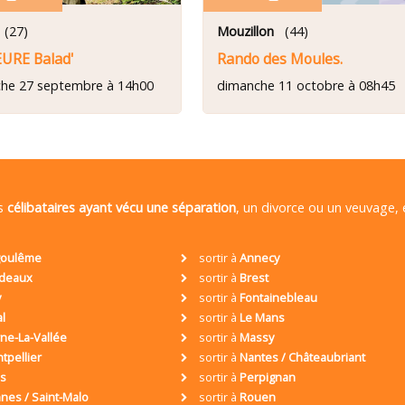
(27)
Mouzillon
(44)
EURE Balad'
Rando des Moules.
he 27 septembre à 14h00
dimanche 11 octobre à 08h45
es
célibataires ayant vécu une séparation
, un divorce ou un veuvage,
oulême
sortir à
Annecy
deaux
sortir à
Brest
y
sortir à
Fontainebleau
al
sortir à
Le Mans
ne-La-Vallée
sortir à
Massy
tpellier
sortir à
Nantes / Châteaubriant
is
sortir à
Perpignan
nes / Saint-Malo
sortir à
Rouen