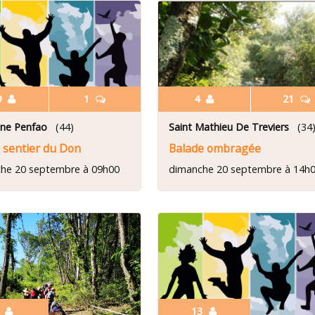
9
1
4
21
ne Penfao
(44)
Saint Mathieu De Treviers
(34
 sentier du Don
Balade ombragée
he 20 septembre à 09h00
dimanche 20 septembre à 14h
3
13