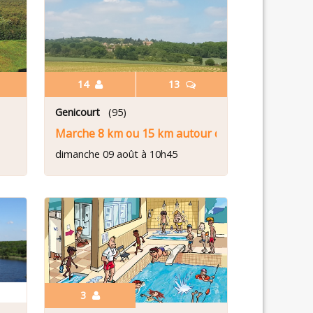
14
13
Genicourt
(95)
cation VélO2)
Marche 8 km ou 15 km autour de Génicourt
dimanche 09 août à 10h45
3