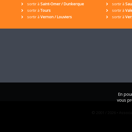
sortir à
Saint-Omer / Dunkerque
sortir à
Sa
sortir à
Tours
sortir à
Val
sortir à
Vernon / Louviers
sortir à
Ver
En pour
vous pr
© 2001 / 2026 • Assoc