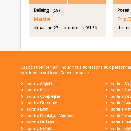
Bellaing
(59)
Poses
Marche
Tript'
dimanche 27 septembre à 08h30
dimanc
Association loi 1901, nous nous adressons aux personn
sortir de la solitude
. Rejoins-nous vite !
sortir à
Angers
sortir à
Ang
sortir à
Blois
sortir à
Bor
sortir à
Compiègne
sortir à
Evr
sortir à
Grenoble
sortir à
Lav
sortir à
Lyon
sortir à
Mar
sortir à
Montaigu - Vendée
sortir à
Mon
sortir à
Orléans
sortir à
Par
sortir à
Reims
sortir à
Ren