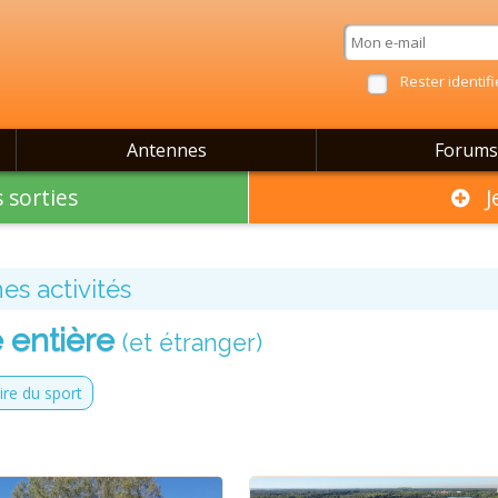
Rester identifi
Antennes
Forums
 sorties
Je
es activités
 entière
(et étranger)
ire du sport