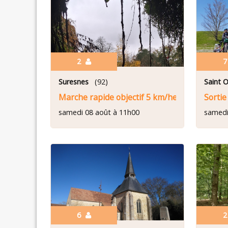
2
Suresnes
(92)
Saint 
Marche rapide objectif 5 km/heure
Sortie
samedi 08 août à 11h00
samedi
6