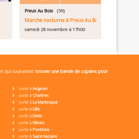
Preux Au Bois
(59)
Marche nocturne à Preux Au Bois
samedi 28 novembre à 17h00
 et qui souhaitent
trouver une bande de copains pour
sortir à
Avignon
sortir à
Chartres
sortir à
La Martinique
sortir à
Lille
sortir à
Metz
sortir à
Nîmes
sortir à
Pontoise
sortir à
Saint Nazaire