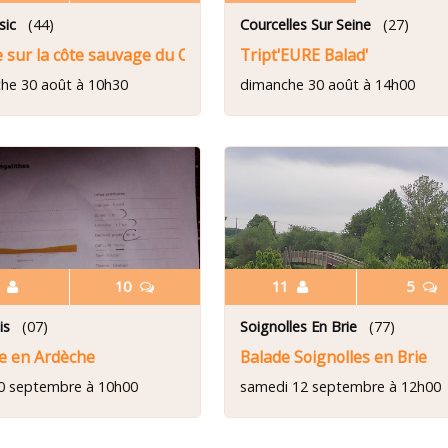
sic
(44)
Courcelles Sur Seine
(27)
 sur la côte sauvage du Croisic et déjeuner dans une crêperi
Tript'EURE Balad'
he 30 août à 10h30
dimanche 30 août à 14h00
9
10
11
5
is
(07)
Soignolles En Brie
(77)
de en Ardèche
Balade Soignolles en Brie
10 septembre à 10h00
samedi 12 septembre à 12h00