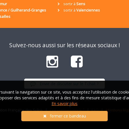
umur
sortir à
Sens
ence / Guilherand-Granges
sortir à
Valenciennes
sailles
Suivez-nous aussi sur les réseaux sociaux !
Envie de discuter sur le Tchat ?
suivant la navigation sur ce site, vous acceptez l'utilisation de cook
oposer des services adaptés et à des fins de mesure statistique d'a
En savoir plus
iation Française des Solos |
Qui sommes-nous ?
|
FAQ
|
Mentions lég
fermer ce bandeau