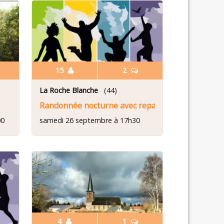
15
2
)
La Roche Blanche
(44)
Randonnée nocturne avec repas
00
samedi 26 septembre à 17h30
4
1