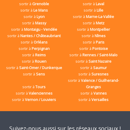
sortir à
Grenoble
sortir à
Laval
sortir à
Le Mans
sortir à
Lille
sortir à
Lyon
sortir à
Marne-La-Vallée
sortir à
Massy
sortir à
Metz
sortir à
Montaigu - Vendée
sortir à
Montpellier
sortir à
Nantes / Châteaubriant
sortir à
Nîmes
sortir à
Orléans
sortir à
Paris
sortir à
Perpignan
sortir à
Pontoise
sortir à
Reims
sortir à
Rennes / Saint-Malo
sortir à
Rouen
sortir à
Saint Nazaire
sortir à
Saint-Omer / Dunkerque
sortir à
Saumur
sortir à
Sens
sortir à
Suresnes
sortir à
Valence / Guilherand-
sortir à
Tours
Granges
sortir à
Valenciennes
sortir à
Vannes
sortir à
Vernon / Louviers
sortir à
Versailles
Suivez-nous aussi sur les réseaux sociaux !