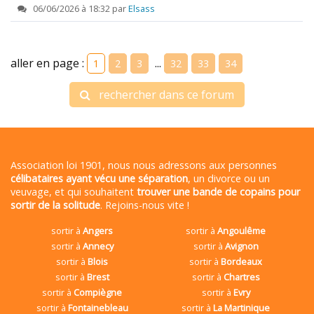
06/06/2026 à 18:32 par
Elsass
aller en page :
...
1
2
3
32
33
34
rechercher dans ce forum
Association loi 1901, nous nous adressons aux personnes
célibataires ayant vécu une séparation
, un divorce ou un
veuvage, et qui souhaitent
trouver une bande de copains pour
sortir de la solitude
. Rejoins-nous vite !
sortir à
Angers
sortir à
Angoulême
sortir à
Annecy
sortir à
Avignon
sortir à
Blois
sortir à
Bordeaux
sortir à
Brest
sortir à
Chartres
sortir à
Compiègne
sortir à
Evry
sortir à
Fontainebleau
sortir à
La Martinique