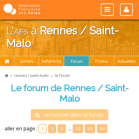
L'
afs
à
Rennes / Saint-
Malo
Sorties
Adhérents
Forum
Photos
Actualités
rennes / saint-malo
le forum
Le forum de Rennes / Saint-
Malo
rechercher dans ce forum
aller en page :
...
1
2
3
32
33
34