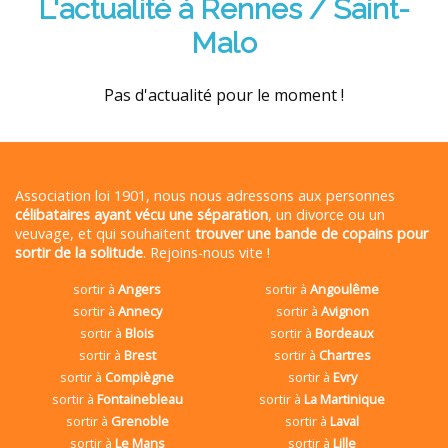
L'actualité à Rennes / Saint-
Malo
Pas d'actualité pour le moment !
Association loi 1901, nous nous adressons aux personnes
célibataires ayant vécu une séparation
, un divorce ou un
veuvage, et qui souhaitent
trouver une bande de copains pour
sortir de la solitude
. Rejoins-nous vite !
sortir à
Angers
sortir à
Angoulême
sortir à
Annecy
sortir à
Avignon
sortir à
Blois
sortir à
Bordeaux
sortir à
Brest
sortir à
Chartres
sortir à
Compiègne
sortir à
Evry
sortir à
Fontainebleau
sortir à
La Martinique
sortir à
Grenoble
sortir à
Laval
sortir à
Le Mans
sortir à
Lille