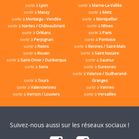
sortir à
Lyon
sortir à
Marne-La-Vallée
sortir à
Massy
sortir à
Metz
sortir à
Montaigu - Vendée
sortir à
Montpellier
sortir à
Nantes / Châteaubriant
sortir à
Nîmes
sortir à
Orléans
sortir à
Paris
sortir à
Perpignan
sortir à
Pontoise
sortir à
Reims
sortir à
Rennes / Saint-Malo
sortir à
Rouen
sortir à
Saint Nazaire
sortir à
Saint-Omer / Dunkerque
sortir à
Saumur
sortir à
Sens
sortir à
Suresnes
sortir à
Valence / Guilherand-
sortir à
Tours
Granges
sortir à
Valenciennes
sortir à
Vannes
sortir à
Vernon / Louviers
sortir à
Versailles
Suivez-nous aussi sur les réseaux sociaux !