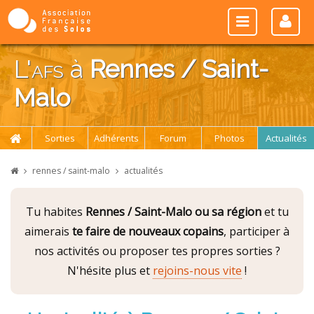
L'
afs
à
Rennes / Saint-
Malo
Sorties
Adhérents
Forum
Photos
Actualités
rennes / saint-malo
actualités
Tu habites
Rennes / Saint-Malo ou sa région
et tu
aimerais
te faire de nouveaux copains
, participer à
nos activités ou proposer tes propres sorties ?
N'hésite plus et
rejoins-nous vite
!