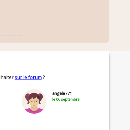
uhaiter
sur le forum
?
angele771
le 06 septembre