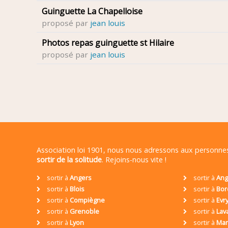
Guinguette La Chapelloise
proposé par
jean louis
Photos repas guinguette st Hilaire
proposé par
jean louis
Association loi 1901, nous nous adressons aux personn
sortir de la solitude
. Rejoins-nous vite !
sortir à
Angers
sortir à
Ang
sortir à
Blois
sortir à
Bor
sortir à
Compiègne
sortir à
Evr
sortir à
Grenoble
sortir à
Lav
sortir à
Lyon
sortir à
Mar