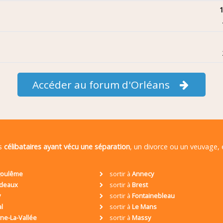
1
Accéder au forum d'Orléans
es
célibataires ayant vécu une séparation
, un divorce ou un veuvage,
oulême
sortir à
Annecy
deaux
sortir à
Brest
y
sortir à
Fontainebleau
al
sortir à
Le Mans
ne-La-Vallée
sortir à
Massy