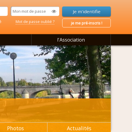
é
Mot de passe oublié ?
je me pré-inscris !
l'Association
Photos
Actualités