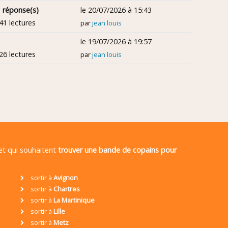
 réponse(s)
le 20/07/2026 à 15:43
41 lectures
par
jean louis
le 19/07/2026 à 19:57
26 lectures
par
jean louis
 et qui souhaitent
trouver une bande de copains pour
sortir à
Avignon
sortir à
Chartres
sortir à
La Martinique
sortir à
Lille
sortir à
Metz