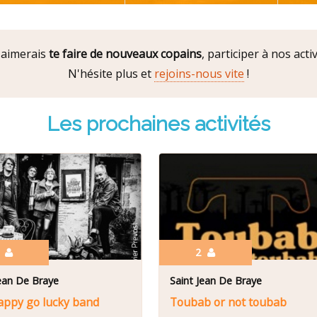
 aimerais
te faire de nouveaux copains
, participer à nos act
N'hésite plus et
rejoins-nous vite
!
Les prochaines activités
2
2
Jean De Braye
Saint Jean De Braye
appy go lucky band
Toubab or not toubab