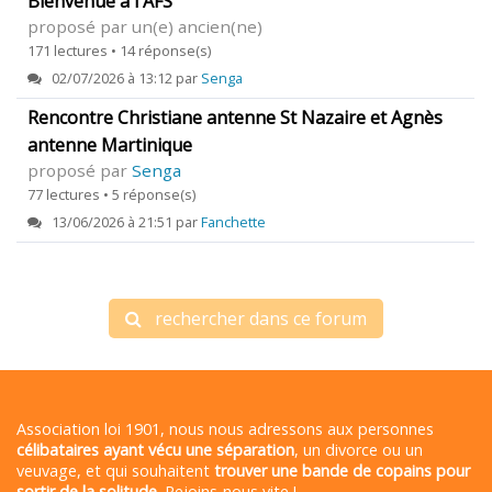
Bienvenue à l'AFS
proposé par un(e) ancien(ne)
171 lectures • 14 réponse(s)
02/07/2026 à 13:12 par
Senga
Rencontre Christiane antenne St Nazaire et Agnès
antenne Martinique
proposé par
Senga
77 lectures • 5 réponse(s)
13/06/2026 à 21:51 par
Fanchette
rechercher dans ce forum
Association loi 1901, nous nous adressons aux personnes
célibataires ayant vécu une séparation
, un divorce ou un
veuvage, et qui souhaitent
trouver une bande de copains pour
sortir de la solitude
. Rejoins-nous vite !