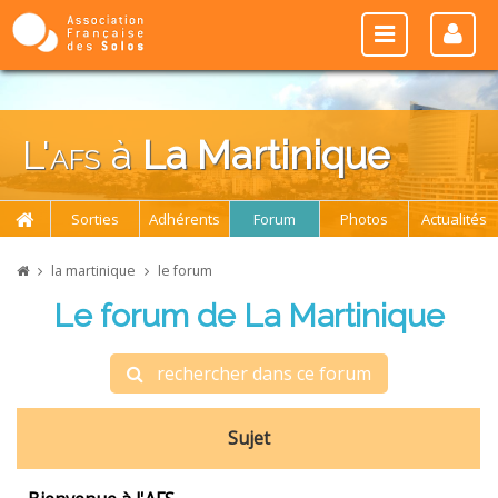
L'
afs
à
La Martinique
Sorties
Adhérents
Forum
Photos
Actualités
la martinique
le forum
Le forum de La Martinique
rechercher dans ce forum
Sujet