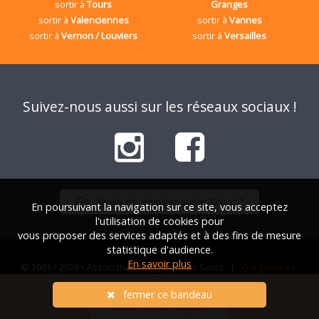
sortir à
Tours
Granges
sortir à
Valenciennes
sortir à
Vannes
sortir à
Vernon / Louviers
sortir à
Versailles
Suivez-nous aussi sur les réseaux sociaux !
Envie de discuter sur le Tchat ?
En poursuivant la navigation sur ce site, vous acceptez
l'utilisation de cookies pour
vous proposer des services adaptés et à des fins de mesure
statistique d'audience.
En savoir plus
© 2001 / 2026 • Association Française des Solos |
Qui sommes-
nous ?
|
FAQ
|
Mentions légales
|
Nous contacter
fermer ce bandeau
Ouvrir un sujet