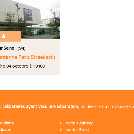
3
ur Seine
(94)
antenne Paris Street art et de l'Art contemporain
he 04 octobre à 10h00
es
célibataires ayant vécu une séparation
, un divorce ou un veuvage,
oulême
sortir à
Annecy
deaux
sortir à
Brest