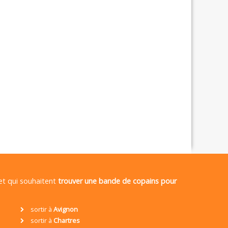
 et qui souhaitent
trouver une bande de copains pour
sortir à
Avignon
sortir à
Chartres