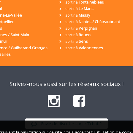
y
sortir à
Fontainebleau
al
sortir à
Le Mans
ne-La-Vallée
sortir à
Massy
tpellier
sortir à
Nantes / Châteaubriant
is
sortir à
Perpignan
nes / Saint-Malo
sortir à
Rouen
umur
sortir à
Sens
ence / Guilherand-Granges
sortir à
Valenciennes
sailles
Suivez-nous aussi sur les réseaux sociaux !
Envie de discuter sur le Tchat ?
suivant la navigation sur ce site, vous acceptez l'utilisation de cook