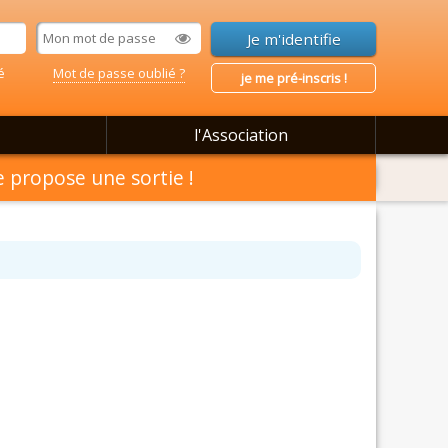
é
Mot de passe oublié ?
je me pré-inscris !
l'Association
 propose une sortie !