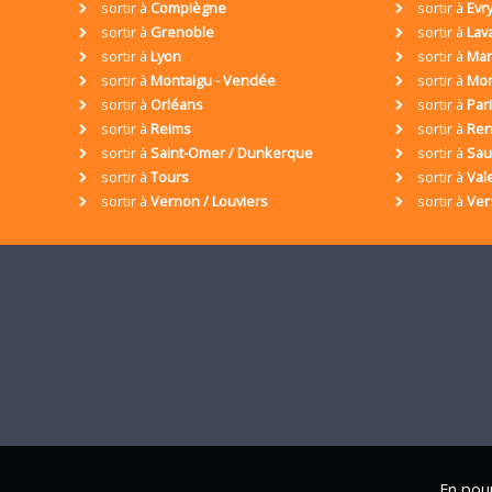
sortir à
Compiègne
sortir à
Evr
sortir à
Grenoble
sortir à
Lav
sortir à
Lyon
sortir à
Mar
sortir à
Montaigu - Vendée
sortir à
Mon
sortir à
Orléans
sortir à
Par
sortir à
Reims
sortir à
Ren
sortir à
Saint-Omer / Dunkerque
sortir à
Sa
sortir à
Tours
sortir à
Val
sortir à
Vernon / Louviers
sortir à
Ver
En pour