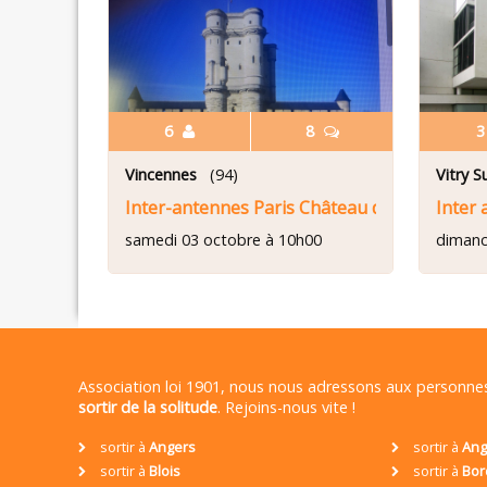
6
8
Vincennes
(94)
Vitry S
Inter-antennes Paris Château de Vincennes
Inter 
samedi 03 octobre à 10h00
dimanc
Association loi 1901, nous nous adressons aux personn
sortir de la solitude
. Rejoins-nous vite !
sortir à
Angers
sortir à
Ang
sortir à
Blois
sortir à
Bor