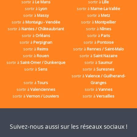
sortir à
Le Mans
sortir à
Lille
sortir à
Lyon
sortir à
Marne-La-Vallée
sortir à
Massy
sortir à
Metz
sortir à
Montaigu - Vendée
sortir à
Montpellier
sortir à
Nantes / Châteaubriant
sortir à
Nîmes
sortir à
Orléans
sortir à
Paris
sortir à
Perpignan
sortir à
Pontoise
sortir à
Reims
sortir à
Rennes / Saint-Malo
sortir à
Rouen
sortir à
Saint Nazaire
sortir à
Saint-Omer / Dunkerque
sortir à
Saumur
sortir à
Sens
sortir à
Suresnes
sortir à
Valence / Guilherand-
sortir à
Tours
Granges
sortir à
Valenciennes
sortir à
Vannes
sortir à
Vernon / Louviers
sortir à
Versailles
Suivez-nous aussi sur les réseaux sociaux !