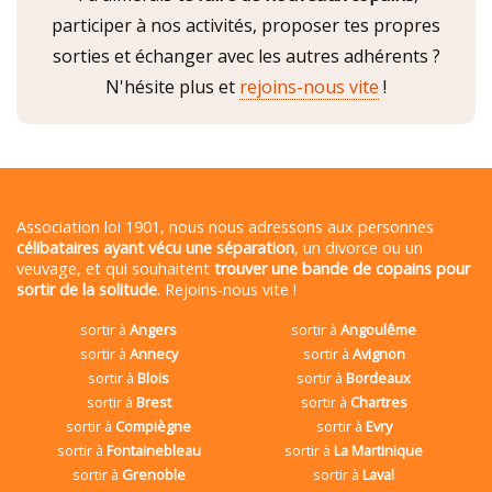
participer à nos activités, proposer tes propres
sorties et échanger avec les autres adhérents ?
N'hésite plus et
rejoins-nous vite
!
Association loi 1901, nous nous adressons aux personnes
célibataires ayant vécu une séparation
, un divorce ou un
veuvage, et qui souhaitent
trouver une bande de copains pour
sortir de la solitude
. Rejoins-nous vite !
sortir à
Angers
sortir à
Angoulême
sortir à
Annecy
sortir à
Avignon
sortir à
Blois
sortir à
Bordeaux
sortir à
Brest
sortir à
Chartres
sortir à
Compiègne
sortir à
Evry
sortir à
Fontainebleau
sortir à
La Martinique
sortir à
Grenoble
sortir à
Laval