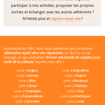
participer à nos activités, proposer tes propres
sorties et échanger avec les autres adhérents ?
N'hésite plus et
rejoins-nous vite
!
Association loi 1901, nous nous adressons aux personnes
célibataires ayant vécu une séparation
, un divorce ou un
veuvage, et qui souhaitent
trouver une bande de copains pour
sortir de la solitude
. Rejoins-nous vite !
sortir à
Angers
sortir à
Angoulême
sortir à
Annecy
sortir à
Avignon
sortir à
Blois
sortir à
Bordeaux
sortir à
Brest
sortir à
Chartres
sortir à
Compiègne
sortir à
Evry
sortir à
Fontainebleau
sortir à
La Martinique
sortir à
Grenoble
sortir à
Laval