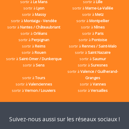
sortir à
Le Mans
sortir à
Lille
sortir à
Lyon
sortir à
Marne-La-Vallée
sortir à
Massy
sortir à
Metz
sortir à
Montaigu - Vendée
sortir à
Montpellier
sortir à
Nantes / Châteaubriant
sortir à
Nîmes
sortir à
Orléans
sortir à
Paris
sortir à
Perpignan
sortir à
Pontoise
sortir à
Reims
sortir à
Rennes / Saint-Malo
sortir à
Rouen
sortir à
Saint Nazaire
sortir à
Saint-Omer / Dunkerque
sortir à
Saumur
sortir à
Sens
sortir à
Suresnes
sortir à
Valence / Guilherand-
sortir à
Tours
Granges
sortir à
Valenciennes
sortir à
Vannes
sortir à
Vernon / Louviers
sortir à
Versailles
Suivez-nous aussi sur les réseaux sociaux !