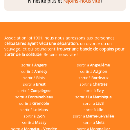
N'hésite plus et
rejoins-nous vite
!
Association loi 1901, nous nous adressons aux personnes
célibataires ayant vécu une séparation
, un divorce ou un
veuvage, et qui souhaitent
trouver une bande de copains pour
sortir de la solitude
. Rejoins-nous vite !
sortir à
Angers
sortir à
Angoulême
sortir à
Annecy
sortir à
Avignon
sortir à
Blois
sortir à
Bordeaux
sortir à
Brest
sortir à
Chartres
sortir à
Compiègne
sortir à
Evry
sortir à
Fontainebleau
sortir à
La Martinique
sortir à
Grenoble
sortir à
Laval
sortir à
Le Mans
sortir à
Lille
sortir à
Lyon
sortir à
Marne-La-Vallée
sortir à
Massy
sortir à
Metz
sortir à
Montaigu - Vendée
sortir à
Montpellier