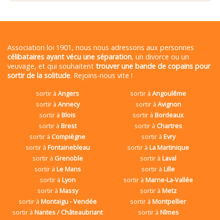
Association loi 1901, nous nous adressons aux personnes
célibataires ayant vécu une séparation
, un divorce ou un
veuvage, et qui souhaitent
trouver une bande de copains pour
sortir de la solitude
. Rejoins-nous vite !
sortir à
Angers
sortir à
Angoulême
sortir à
Annecy
sortir à
Avignon
sortir à
Blois
sortir à
Bordeaux
sortir à
Brest
sortir à
Chartres
sortir à
Compiègne
sortir à
Evry
sortir à
Fontainebleau
sortir à
La Martinique
sortir à
Grenoble
sortir à
Laval
sortir à
Le Mans
sortir à
Lille
sortir à
Lyon
sortir à
Marne-La-Vallée
sortir à
Massy
sortir à
Metz
sortir à
Montaigu - Vendée
sortir à
Montpellier
sortir à
Nantes / Châteaubriant
sortir à
Nîmes