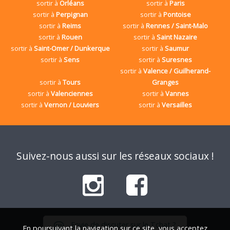
sortir à
Orléans
sortir à
Paris
sortir à
Perpignan
sortir à
Pontoise
sortir à
Reims
sortir à
Rennes / Saint-Malo
sortir à
Rouen
sortir à
Saint Nazaire
sortir à
Saint-Omer / Dunkerque
sortir à
Saumur
sortir à
Sens
sortir à
Suresnes
sortir à
Valence / Guilherand-
sortir à
Tours
Granges
sortir à
Valenciennes
sortir à
Vannes
sortir à
Vernon / Louviers
sortir à
Versailles
Suivez-nous aussi sur les réseaux sociaux !
Envie de discuter sur le Tchat ?
En poursuivant la navigation sur ce site, vous acceptez