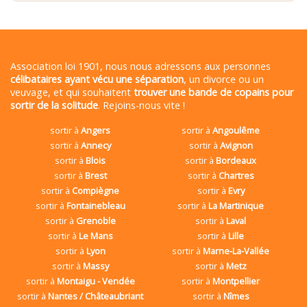
Association loi 1901, nous nous adressons aux personnes
célibataires ayant vécu une séparation
, un divorce ou un
veuvage, et qui souhaitent
trouver une bande de copains pour
sortir de la solitude
. Rejoins-nous vite !
sortir à
Angers
sortir à
Angoulême
sortir à
Annecy
sortir à
Avignon
sortir à
Blois
sortir à
Bordeaux
sortir à
Brest
sortir à
Chartres
sortir à
Compiègne
sortir à
Evry
sortir à
Fontainebleau
sortir à
La Martinique
sortir à
Grenoble
sortir à
Laval
sortir à
Le Mans
sortir à
Lille
sortir à
Lyon
sortir à
Marne-La-Vallée
sortir à
Massy
sortir à
Metz
sortir à
Montaigu - Vendée
sortir à
Montpellier
sortir à
Nantes / Châteaubriant
sortir à
Nîmes