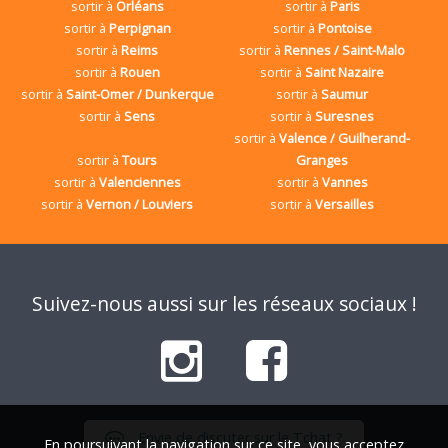
sortir à
Orléans
sortir à
Paris
sortir à
Perpignan
sortir à
Pontoise
sortir à
Reims
sortir à
Rennes / Saint-Malo
sortir à
Rouen
sortir à
Saint Nazaire
sortir à
Saint-Omer / Dunkerque
sortir à
Saumur
sortir à
Sens
sortir à
Suresnes
sortir à
Valence / Guilherand-
sortir à
Tours
Granges
sortir à
Valenciennes
sortir à
Vannes
sortir à
Vernon / Louviers
sortir à
Versailles
Suivez-nous aussi sur les réseaux sociaux !
Envie de discuter sur le Tchat ?
En poursuivant la navigation sur ce site, vous acceptez