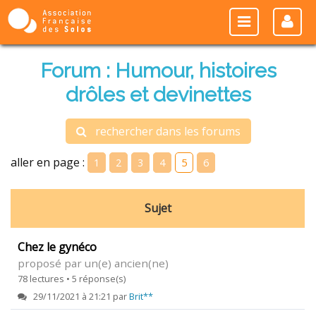
Forum : Humour, histoires
drôles et devinettes
rechercher dans les forums
aller en page :
1
2
3
4
5
6
Sujet
Chez le gynéco
proposé par un(e) ancien(ne)
78 lectures • 5 réponse(s)
29/11/2021 à 21:21 par
Brit**