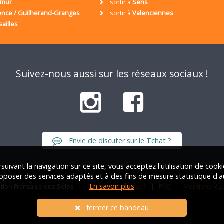
umur
sortir à
Sens
ence / Guilherand-Granges
sortir à
Valenciennes
sailles
Suivez-nous aussi sur les réseaux sociaux !
Envie de discuter sur le Tchat ?
suivant la navigation sur ce site, vous acceptez l'utilisation de cook
oposer des services adaptés et à des fins de mesure statistique d'a
En savoir plus
iation Française des Solos |
Qui sommes-nous ?
|
FAQ
|
Mentions lég
fermer ce bandeau