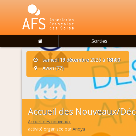
Sorties
samedi
19 décembre
2026 à
18h00
Avon (77)
Accueil des Nouveaux/Déco
Accueil des nouveaux
activité organisée par
Anoya