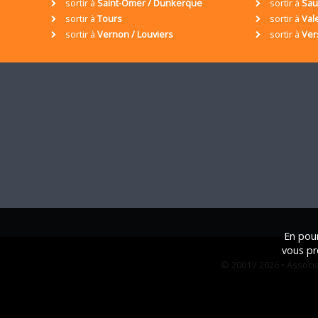
sortir à
Saint-Omer / Dunkerque
sortir à
Sa
sortir à
Tours
sortir à
Val
sortir à
Vernon / Louviers
sortir à
Ver
En pour
vous pr
© 2001 / 2026 • Assoc