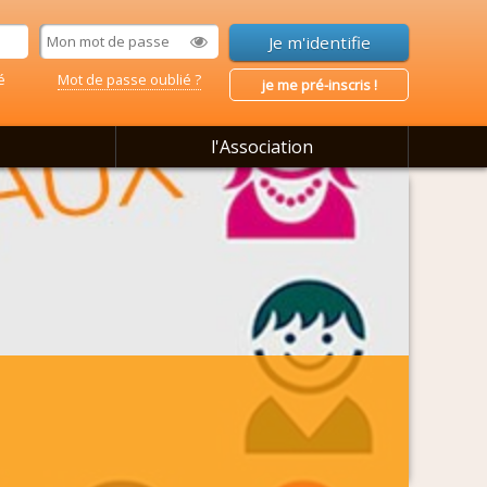
é
Mot de passe oublié ?
je me pré-inscris !
l'Association