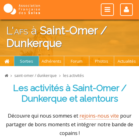
L'
afs
à
Saint-Omer /
Dunkerque
Sorties
Adhérents
Forum
Photos
Actualités
saint-omer / dunkerque
les activités
Les activités à Saint-Omer /
Dunkerque et alentours
Découvre qui nous sommes et
rejoins-nous vite
pour
partager de bons moments et intégrer notre bande de
copains !