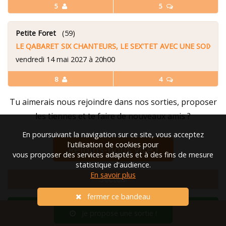
5
5
Petite Foret
(59)
LE QABARET SIX CHANTEURS, LE SEX'TET AVEC UNE SOIXAN
vendredi 14 mai 2027 à 20h00
8
4
Tu aimerais nous rejoindre dans nos sorties, proposer
les tiennes et te faire de nouveaux amis ?
En poursuivant la navigation sur ce site, vous acceptez
l'utilisation de cookies pour
Rejoins-nous vite !
vous proposer des services adaptés et à des fins de mesure
statistique d'audience.
En savoir plus
Secteur
fermer ce bandeau
sorties de / sur Saint-Omer / Dunkerque et sa région
Je propose une sortie !
sorties de / sur Saint-Omer / Dunkerque et son