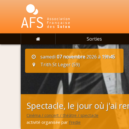
Sorties
samedi
07 novembre
2026 à
19h45
Trith St Leger (59)
Spectacle, le jour où j'ai r
Cinéma / concert / théâtre / spectacle
activité organisée par
Fredie