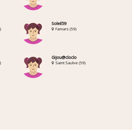
Soleil59
)
Famars (59)
Gijou@cloclo
)
Saint Saulve (59)