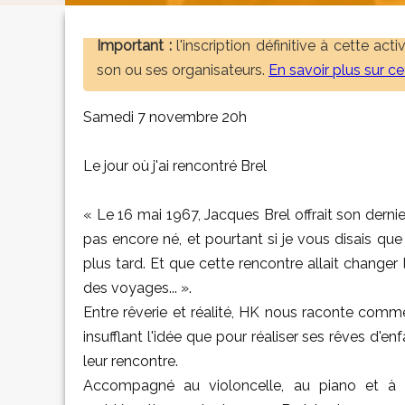
Important :
l'inscription définitive à cette act
son ou ses organisateurs.
En savoir plus sur c
Samedi 7 novembre 20h
Le jour où j'ai rencontré Brel
« Le 16 mai 1967, Jacques Brel offrait son dernie
pas encore né, et pourtant si je vous disais que
plus tard. Et que cette rencontre allait changer
des voyages... ».
Entre rêverie et réalité, HK nous raconte commen
insufflant l'idée que pour réaliser ses rêves d'enfa
leur rencontre.
Accompagné au violoncelle, au piano et à 