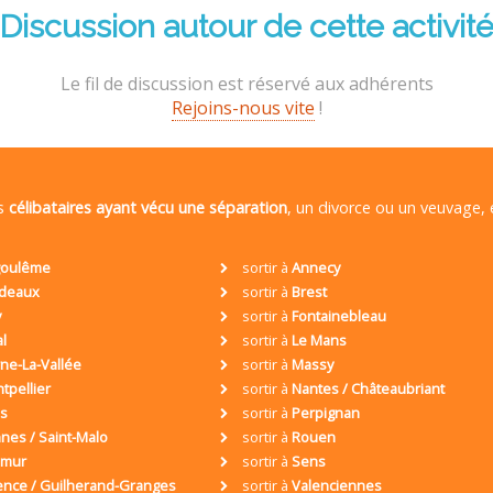
Discussion autour de cette activit
Le fil de discussion est réservé aux adhérents
Rejoins-nous vite
!
es
célibataires ayant vécu une séparation
, un divorce ou un veuvage,
oulême
sortir à
Annecy
deaux
sortir à
Brest
y
sortir à
Fontainebleau
al
sortir à
Le Mans
ne-La-Vallée
sortir à
Massy
tpellier
sortir à
Nantes / Châteaubriant
is
sortir à
Perpignan
nes / Saint-Malo
sortir à
Rouen
umur
sortir à
Sens
ence / Guilherand-Granges
sortir à
Valenciennes