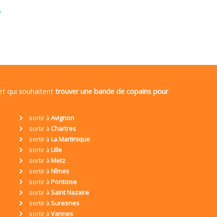
é
 et qui souhaitent
trouver une bande de copains pour
sortir à
Avignon
sortir à
Chartres
sortir à
La Martinique
sortir à
Lille
sortir à
Metz
sortir à
Nîmes
sortir à
Pontoise
sortir à
Saint Nazaire
sortir à
Suresnes
sortir à
Vannes