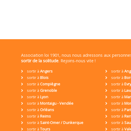
Association loi 1901, nous nous adressons aux personn
sortir de la solitude
. Rejoins-nous vite !
sortir à
Angers
sortir à
Ang
sortir à
Blois
sortir à
Bor
sortir à
Compiègne
sortir à
Evr
sortir à
Grenoble
sortir à
Lav
sortir à
Lyon
sortir à
Mar
sortir à
Montaigu - Vendée
sortir à
Mon
sortir à
Orléans
sortir à
Par
sortir à
Reims
sortir à
Ren
sortir à
Saint-Omer / Dunkerque
sortir à
Sa
sortir à
Tours
sortir à
Val