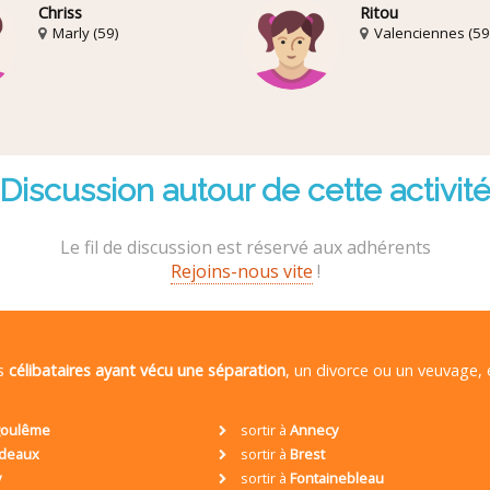
Chriss
Ritou
Marly (59)
Valenciennes (59
Discussion autour de cette activit
Le fil de discussion est réservé aux adhérents
Rejoins-nous vite
!
es
célibataires ayant vécu une séparation
, un divorce ou un veuvage,
oulême
sortir à
Annecy
deaux
sortir à
Brest
y
sortir à
Fontainebleau