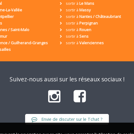
al
sortir à
Le Mans
ne-La-Vallée
sortir à
Massy
tpellier
sortir à
Nantes / Châteaubriant
is
sortir à
Perpignan
nes / Saint-Malo
sortir à
Rouen
umur
sortir à
Sens
ence / Guilherand-Granges
sortir à
Valenciennes
sailles
Suivez-nous aussi sur les réseaux sociaux !
Envie de discuter sur le Tchat ?