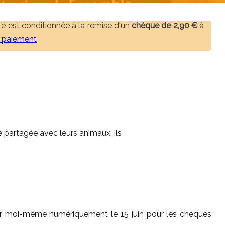
vité est conditionnée à la remise d'un
chèque de 2,90 €
à
e paiement
e partagée avec leurs animaux, ils
par moi-même numériquement le 15 juin pour les chèques