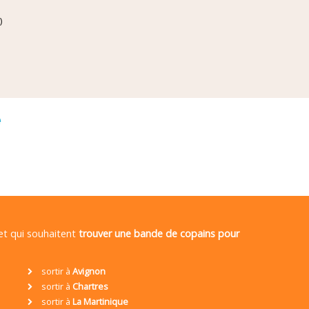
)
é
 et qui souhaitent
trouver une bande de copains pour
sortir à
Avignon
sortir à
Chartres
sortir à
La Martinique