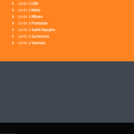
sortir à
Lille
sortir à
Metz
sortir à
Nîmes
sortir à
Pontoise
sortir à
Saint Nazaire
sortir à
Suresnes
sortir à
Vannes