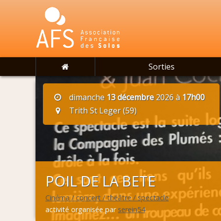
Sorties
dimanche
13 décembre
2026 à
17h00
Trith St Leger (59)
POIL DE LA BETE
Cinéma / concert / théâtre / spectacle
activité organisée par
serein54