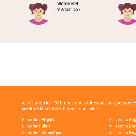
Victoire59
Anzin (59)
Association loi 1901, nous nous adressons aux personn
sortir de la solitude
. Rejoins-nous vite !
sortir à
Angers
sortir à
Ang
sortir à
Blois
sortir à
Bor
sortir à
Compiègne
sortir à
Evr