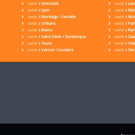
sortir à
Grenoble
sortir à
Lav
sortir à
Lyon
sortir à
Mar
sortir à
Montaigu - Vendée
sortir à
Mon
sortir à
Orléans
sortir à
Par
sortir à
Reims
sortir à
Ren
sortir à
Saint-Omer / Dunkerque
sortir à
Sa
sortir à
Tours
sortir à
Val
sortir à
Vernon / Louviers
sortir à
Ver