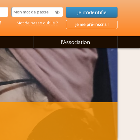
é
Mot de passe oublié ?
je me pré-inscris !
l'Association