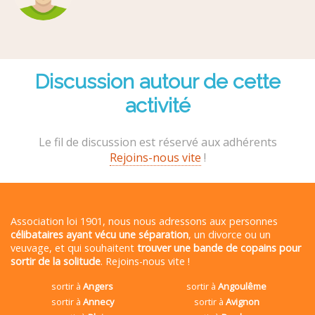
Discussion autour de cette
activité
Le fil de discussion est réservé aux adhérents
Rejoins-nous vite
!
Association loi 1901, nous nous adressons aux personnes
célibataires ayant vécu une séparation
, un divorce ou un
veuvage, et qui souhaitent
trouver une bande de copains pour
sortir de la solitude
. Rejoins-nous vite !
sortir à
Angers
sortir à
Angoulême
sortir à
Annecy
sortir à
Avignon