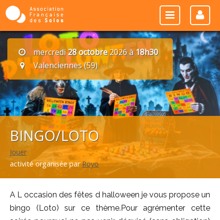
mercredi
28 octobre
2026 à
18h30
Valenciennes (59)
BINGO/LOTO
Jouer
activité organisée par
Royo
A L occasion des fêtes d halloween je vous propose un
bingo (Loto) sur ce thème.Pour agrémenter cette