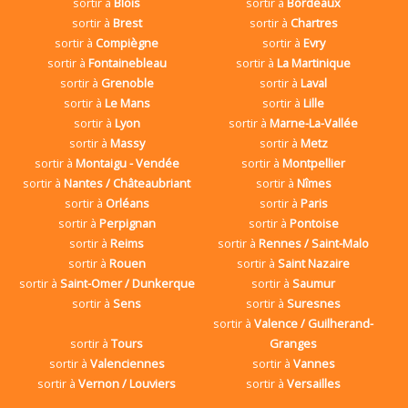
sortir à
Blois
sortir à
Bordeaux
sortir à
Brest
sortir à
Chartres
sortir à
Compiègne
sortir à
Evry
sortir à
Fontainebleau
sortir à
La Martinique
sortir à
Grenoble
sortir à
Laval
sortir à
Le Mans
sortir à
Lille
sortir à
Lyon
sortir à
Marne-La-Vallée
sortir à
Massy
sortir à
Metz
sortir à
Montaigu - Vendée
sortir à
Montpellier
sortir à
Nantes / Châteaubriant
sortir à
Nîmes
sortir à
Orléans
sortir à
Paris
sortir à
Perpignan
sortir à
Pontoise
sortir à
Reims
sortir à
Rennes / Saint-Malo
sortir à
Rouen
sortir à
Saint Nazaire
sortir à
Saint-Omer / Dunkerque
sortir à
Saumur
sortir à
Sens
sortir à
Suresnes
sortir à
Valence / Guilherand-
sortir à
Tours
Granges
sortir à
Valenciennes
sortir à
Vannes
sortir à
Vernon / Louviers
sortir à
Versailles