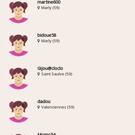
martine600
Marly (59)
bidoue58
Marly (59)
Gijou@cloclo
Saint Saulve (59)
dadou
Valenciennes (59)
Momo54